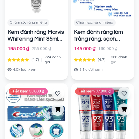
Chăm sóc răng miệng
Chăm sóc răng miệng
Kem đánh răng Marvis
Kem đánh răng làm
Whitening Mint 85ml
trắng răng, sạch
,mảng bám Crest 3D
Chính hãng
195.000 ₫
145.000 ₫
285.000 ₫
160.000 ₫
White Advanced
724 đánh
308 đánh
Radiant Mint
|
|
(4.7)
(4.7)
Chính
giá
giá
hãng
4.0k lượt xem
3.1k lượt xem
Tiết kiệm 33.000 ₫
Tiết kiệm 37.000 ₫