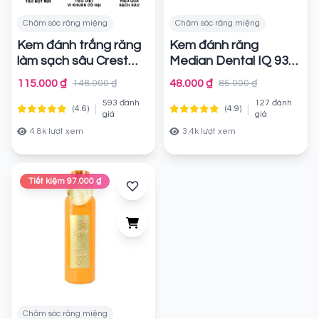
Chăm sóc răng miệng
Chăm sóc răng miệng
Kem đánh trắng răng
Kem đánh răng
làm sạch sâu Crest
Median Dental IQ 93%
Complete Whitening +
Hàn Quốc
Chính hãng
115.000 ₫
48.000 ₫
148.000 ₫
85.000 ₫
Deep Clean
Chính
593 đánh
127 đánh
|
|
(4.6)
(4.9)
hãng
giá
giá
4.8k lượt xem
3.4k lượt xem
Tiết kiệm 97.000 ₫
Chăm sóc răng miệng