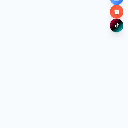
Chat ng
Shopee
Mua ng
TikTok
Xem ng