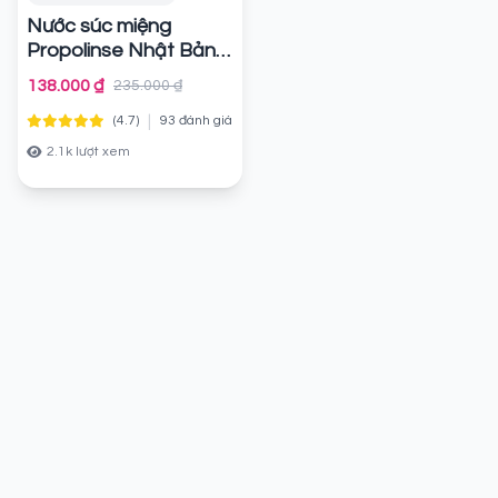
Nước súc miệng
Propolinse Nhật Bản
Chính hãng
138.000 ₫
235.000 ₫
|
(4.7)
93 đánh giá
2.1k lượt xem