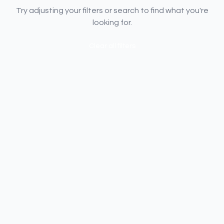
Try adjusting your filters or search to find what you're
looking for.
Clear all filters