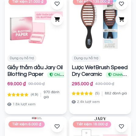
Tiết kiệm 21.000 ₫
Tiết kiệm 135.000 ₫
Dụng cụ hỗ trợ
Dụng cụ hỗ trợ
Giấy thấm dầu Jary Oil
Lược WetBrush Speed
Blotting Paper
Dry Ceramic
Chính
Chính
hãng
hãng
69.000 ₫
295.000 ₫
90.000 ₫
430.000 ₫
970 đánh
|
(5)
882 đánh giá
|
(4.9)
giá
2.4k lượt xem
1.8k lượt xem
Tiết kiệm 6.000 ₫
Tiết kiệm 18.000 ₫