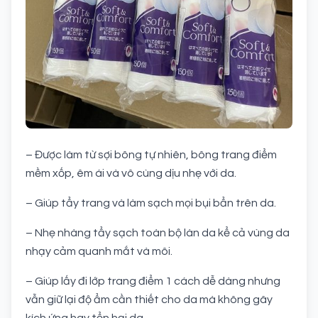
– Được làm từ sợi bông tự nhiên, bông trang điểm
mềm xốp, êm ái và vô cùng dịu nhẹ với da.
– Giúp tẩy trang và làm sạch mọi bụi bẩn trên da.
– Nhẹ nhàng tẩy sạch toàn bộ làn da kể cả vùng da
nhạy cảm quanh mắt và môi.
– Giúp lấy đi lớp trang điểm 1 cách dễ dàng nhưng
vẫn giữ lại độ ẩm cần thiết cho da mà không gây