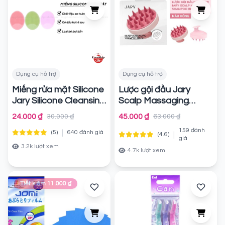
Dụng cụ hỗ trợ
Dụng cụ hỗ trợ
Miếng rửa mặt Silicone
Lược gội đầu Jary
Jary Silicone Cleansing
Scalp Massaging
Brush
Shampoo Brush
Chính hãng
24.000 ₫
45.000 ₫
30.000 ₫
63.000 ₫
Chính hãng
159 đánh
|
(5)
640 đánh giá
|
(4.6)
giá
3.2k lượt xem
4.7k lượt xem
Tiết kiệm 11.000 ₫