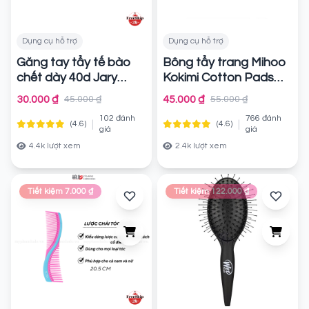
Dụng cụ hỗ trợ
Dụng cụ hỗ trợ
Găng tay tẩy tế bào
Bông tẩy trang Mihoo
chết dày 40d Jary
Kokimi Cotton Pads
Body Exfoliating
Jumpo
Chính hãng
30.000 ₫
45.000 ₫
45.000 ₫
55.000 ₫
Massage Gloves
102 đánh
766 đánh
|
|
(4.6)
(4.6)
Chính hãng
giá
giá
4.4k lượt xem
2.4k lượt xem
Tiết kiệm 7.000 ₫
Tiết kiệm 122.000 ₫