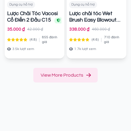
Dụng cụ hỗ trợ
Dụng cụ hỗ trợ
Lược Chải Tóc Vacosi
Lược chải tóc Wet
Cổ Điển 2 Đầu C15
Brush Easy Blowout
Brush tangle sấy
Chính hãng
35.000 ₫
338.000 ₫
42.000 ₫
460.000 ₫
phồng tạo kiểu
855 đánh
710 đánh
|
|
(4.8)
(4.6)
Chính hãng
giá
giá
3.5k lượt xem
1.7k lượt xem
View More Products