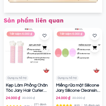
Sản phẩm liên quan
Tiết kiệm 6.000 ₫
Tiết kiệm 6.000 ₫
Dụng cụ hỗ trợ
Dụng cụ hỗ trợ
Kẹp Làm Phồng Chân
Miếng rửa mặt Silicone
Tóc Jary Hair Curler
Jary Silicone Cleansing
Clip Set 2 Cái
Brush
Chính
Chính hãng
24.000 ₫
24.000 ₫
30.000 ₫
30.000 ₫
hãng
271 đánh
|
(4.6)
55 đánh giá