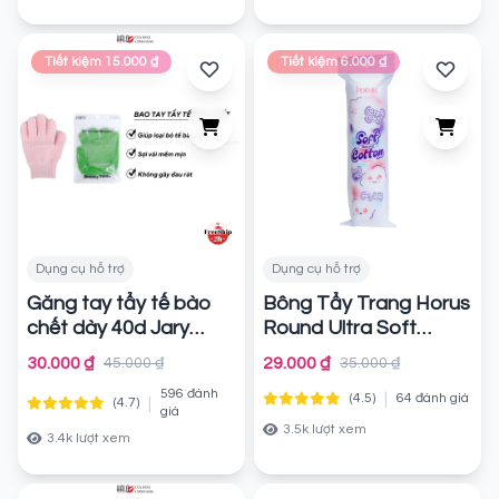
Tiết kiệm 15.000 ₫
Tiết kiệm 6.000 ₫
Dụng cụ hỗ trợ
Dụng cụ hỗ trợ
Găng tay tẩy tế bào
Bông Tẩy Trang Horus
chết dày 40d Jary
Round Ultra Soft
Body Exfoliating
Cotton Pads
Chính
30.000 ₫
29.000 ₫
45.000 ₫
35.000 ₫
Massage Gloves
hãng
596 đánh
|
(4.5)
64 đánh giá
|
(4.7)
Chính hãng
giá
3.5k lượt xem
3.4k lượt xem