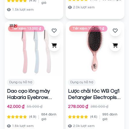
|
(4.9)
giá
2.0k lượt xem
1.5k lượt xem
Tiết kiệm 13.000 ₫
Tiết kiệm 102.000 ₫
Dụng cụ hỗ trợ
Dụng cụ hỗ trợ
Dao cạo lông mày
Lược chải tóc WB Og'l
Habaria Eyebrow
Detangler Electroplste
Smart Trimmer
Light Pink
Chính hãng
42.000 ₫
278.000 ₫
55.000 ₫
380.000 ₫
Chính hãng
884 đánh
995 đánh
|
|
(4.9)
(4.6)
giá
giá
1.8k lượt xem
2.0k lượt xem