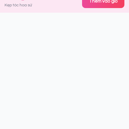
Thêm vào giỏ
Kẹp tóc hoa sứ
Đăng ký nhận thông tin ưu đãi
Là người đầu tiên nhận được thông tin về sản phẩm mới,
khuyến mãi đặc biệt và tips làm đẹp từ chuyên gia