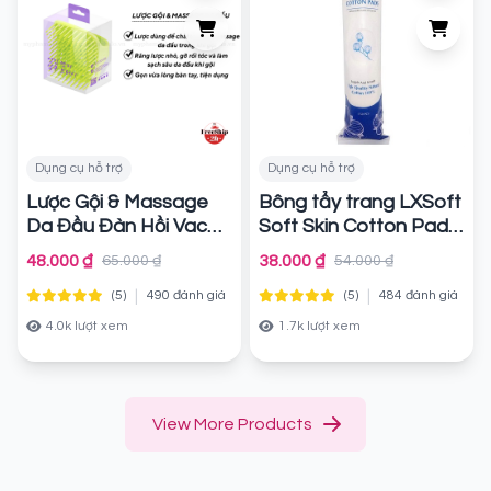
Dụng cụ hỗ trợ
Dụng cụ hỗ trợ
Lược Gội & Massage
Bông tẩy trang LXSoft
Da Đầu Đàn Hồi Vacosi
Soft Skin Cotton Pads
C22
Chính hãng
Chính hãng
48.000 ₫
38.000 ₫
65.000 ₫
54.000 ₫
|
|
(5)
490 đánh giá
(5)
484 đánh giá
4.0k lượt xem
1.7k lượt xem
View More Products