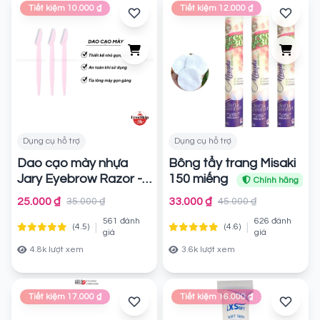
Tiết kiệm 10.000 ₫
Tiết kiệm 12.000 ₫
Dụng cụ hỗ trợ
Dụng cụ hỗ trợ
Dao cạo mày nhựa
Bông tẩy trang Misaki
Jary Eyebrow Razor -
150 miếng
Chính hãng
Set 3 cái - Er02
25.000 ₫
33.000 ₫
35.000 ₫
45.000 ₫
Chính hãng
561 đánh
626 đánh
|
|
(4.5)
(4.6)
giá
giá
4.8k lượt xem
3.6k lượt xem
Tiết kiệm 17.000 ₫
Tiết kiệm 16.000 ₫