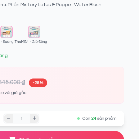
 + Phấn Mistory Lotus & Puppet Water Blush...
- Sương Thu
MB4 - Gió Đông
àng
345.000 ₫
-25%
so với giá gốc
Còn
24
sản phẩm