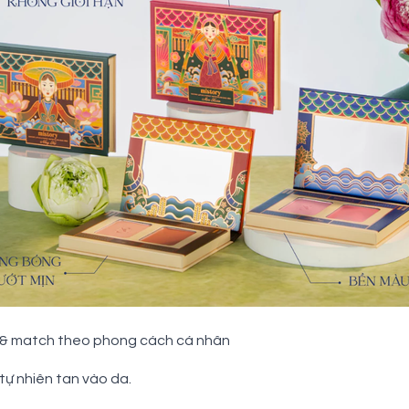
ix & match theo phong cách cá nhân
ự nhiên tan vào da.