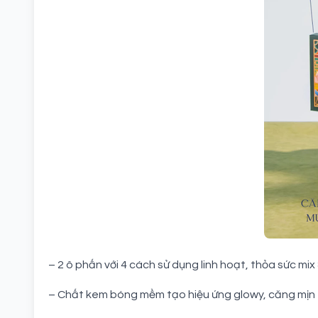
– 2 ô phấn với 4 cách sử dụng linh hoạt, thỏa sức m
– Chất kem bóng mềm tạo hiệu ứng glowy, căng mịn t