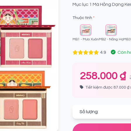
Mục lục 1 Má Hồng Dạng Kem
Thuộc tính
*
MB1 - Mưa Xuân
MB2 - Nắng Hạ
MB3 
4.9
Còn h
258.000 ₫
Tiết kiệm được 87.000 ₫ 
Số lượng: