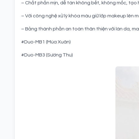
– Chất phấn mịn, dễ tán không bết, không mốc, tạo h
– Với công nghệ xử lý khóa màu giữ lớp makeup lên mà
– Bảng thành phần an toàn thân thiện với làn da, m
#Duo-MB1 (Mùa Xuân)
#Duo-MB3 (Sương Thu)