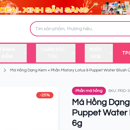
TRANG
CHĂM SÓC
NƯỚC
TP
ĐIỂM
TÓC
HOA
Má Hồng Dạng Kem + Phấn Mistory Lotus & Puppet Water Blush
Phấn má hồng
SKU: PRD-
-25%
Má Hồng Dạng 
Puppet Water 
6g