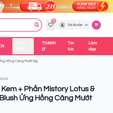
3
Tài khoản
PHỤ
THANH
Tin
Làm
CN
KIỆN
LÝ
tức
đẹp
 Ửng Hồng Căng Mướt 6g
39346
Kem + Phấn Mistory Lotus &
Blush Ửng Hồng Căng Mướt