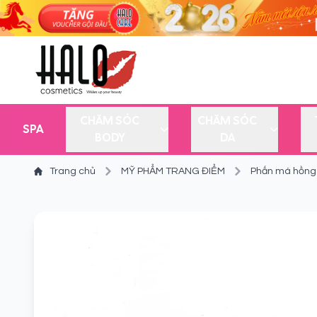
CHĂM SÓC
CHĂM SÓC
SPA
BODY
DA
Trang chủ
MỸ PHẨM TRANG ĐIỂM
Phấn má hồng