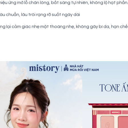
iệu ứng mờ lỗ chân lông, bắt sáng tự nhiên, không lộ hạt phấn
u chuẩn, lâu trôi rạng rỡ suốt ngày dài
ang lại cảm giác nhẹ mặt thoáng nhẹ, không gây bí da, hạn ch