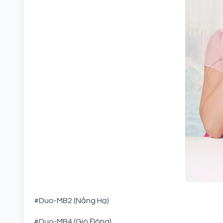
#Duo-MB2 (Nắng Hạ)
#Duo-MB4 (Gió Đông)