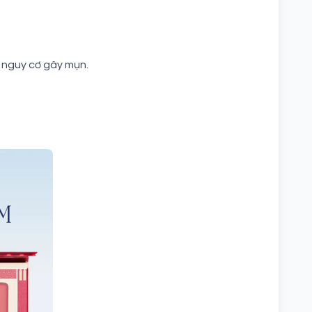
.
ế nguy cơ gây mụn.