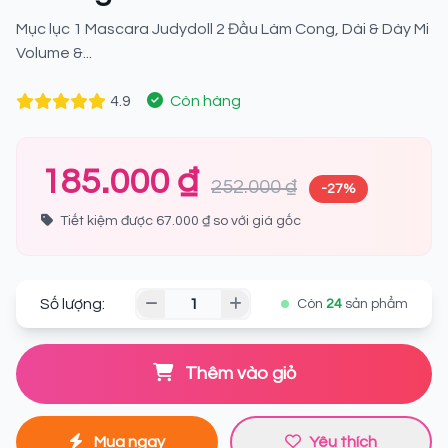
Mục lục 1 Mascara Judydoll 2 Đầu Làm Cong, Dài & Dày Mi
Volume &...
4.9
Còn hàng
185.000 ₫
252.000 ₫
-27%
Tiết kiệm được 67.000 ₫ so với giá gốc
Số lượng:
Còn
24
sản phẩm
Thêm vào giỏ
Mua ngay
Yêu thích