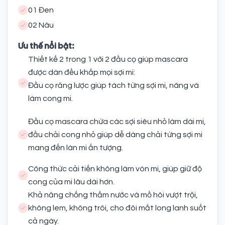
01 Đen
02 Nâu
Ưu thế nổi bật:
Thiết kế 2 trong 1 với 2 đầu cọ giúp mascara
được dàn đều khắp mọi sợi mi:
Đầu cọ răng lược giúp tách từng sợi mi, nâng và
làm cong mi.
Đầu cọ mascara chứa các sợi siêu nhỏ làm dài mi,
đầu chải cong nhỏ giúp dễ dàng chải từng sợi mi
mang đến làn mi ấn tượng.
Công thức cải tiến không làm vón mi, giúp giữ độ
cong của mi lâu dài hơn.
Khả năng chống thấm nước và mồ hôi vượt trội,
không lem, không trôi, cho đôi mắt long lanh suốt
cả ngày.