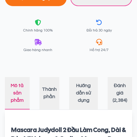
Chính hãng 100%
Đổi trả 30 ngày
Giao hàng nhanh
Hỗ trợ 24/7
Mô tả
Hướng
Đánh
Thành
sản
dẫn sử
giá
phần
phẩm
dụng
(2,384)
Mascara Judydoll 2 Đầu Làm Cong, Dài &