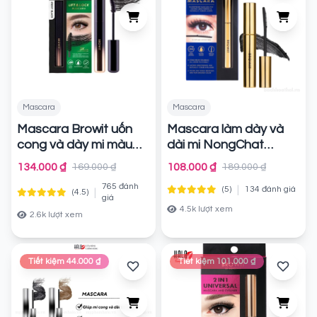
Mascara
Mascara
Mascara Browit uốn
Mascara làm dày và
cong và dày mi màu
dài mi NongChat
Sexy Black 6g
Browit My Everyday
Chính
134.000 ₫
108.000 ₫
169.000 ₫
189.000 ₫
Mascara #Endless
hãng
765 đánh
|
Night
(5)
134 đánh giá
|
(4.5)
Chính hãng
giá
4.5k lượt xem
2.6k lượt xem
Tiết kiệm 44.000 ₫
Tiết kiệm 101.000 ₫