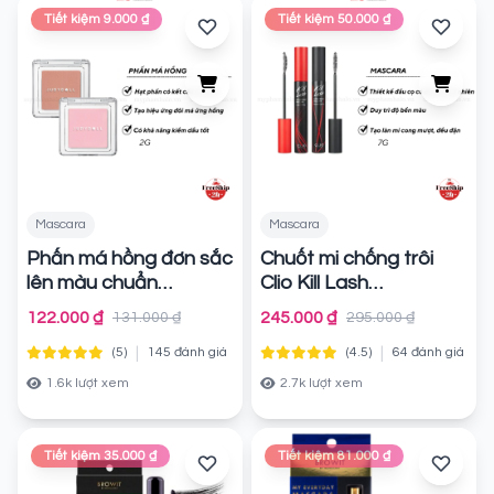
Tiết kiệm 9.000 ₫
Tiết kiệm 50.000 ₫
Mascara
Mascara
Phấn má hồng đơn sắc
Chuốt mi chống trôi
lên màu chuẩn
Clio Kill Lash
Judydoll Blush Powder
Superproof Mascara
122.000 ₫
245.000 ₫
131.000 ₫
295.000 ₫
Chính hãng
Chính hãng
|
|
(5)
145 đánh giá
(4.5)
64 đánh giá
1.6k lượt xem
2.7k lượt xem
Tiết kiệm 35.000 ₫
Tiết kiệm 81.000 ₫