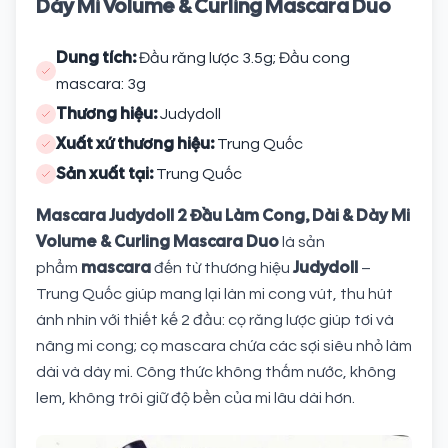
Dày Mi Volume & Curling Mascara Duo
Dung tích:
Đầu răng lược 3.5g; Đầu cong
mascara: 3g
Thương hiệu:
Judydoll
Xuất xứ thương hiệu:
Trung Quốc
Sản xuất tại:
Trung Quốc
Mascara Judydoll 2 Đầu Làm Cong, Dài & Dày Mi
Volume & Curling Mascara Duo
là sản
mascara
Judydoll
phẩm
đến từ thương hiệu
–
Trung Quốc giúp mang lại làn mi cong vút, thu hút
ánh nhìn với thiết kế 2 đầu: cọ răng lược giúp tơi và
nâng mi cong; cọ mascara chứa các sợi siêu nhỏ làm
dài và dày mi. Công thức không thấm nước, không
lem, không trôi giữ độ bền của mi lâu dài hơn.