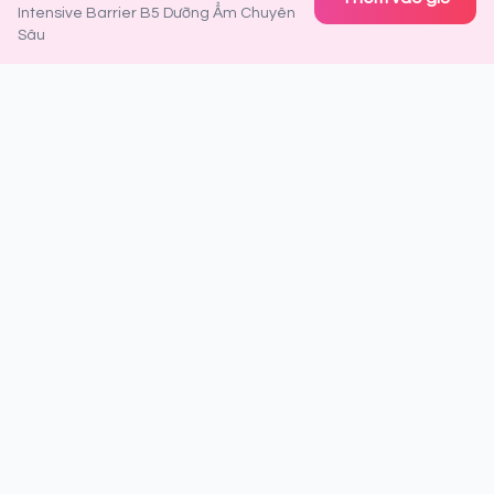
Intensive Barrier B5 Dưỡng Ẩm Chuyên
Sâu
Đăng ký nhận thông tin ưu đãi
Là người đầu tiên nhận được thông tin về sản phẩm mới,
khuyến mãi đặc biệt và tips làm đẹp từ chuyên gia