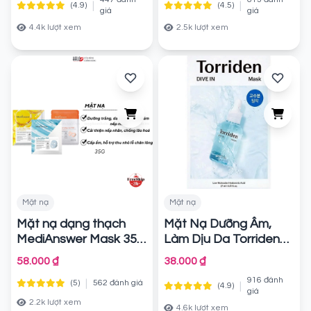
|
|
(4.9)
(4.5)
giá
giá
4.4k lượt xem
2.5k lượt xem
Mặt nạ
Mặt nạ
Mặt nạ dạng thạch
Mặt Nạ Dưỡng Ẩm,
MediAnswer Mask 35g
Làm Dịu Da Torriden
Dive-In Low Molecular
Chính hãng
58.000 ₫
38.000 ₫
Hyaluronic Acid Mask
916 đánh
|
(5)
562 đánh giá
Pack 27ml
|
(4.9)
Chính hãng
giá
2.2k lượt xem
4.6k lượt xem