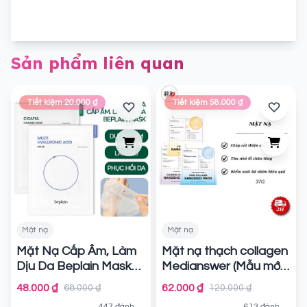
Sản phẩm liên quan
Tiết kiệm 20.000 ₫
Tiết kiệm 58.000 ₫
Mặt nạ
Mặt nạ
Mặt Nạ Cấp Ẩm, Làm
Mặt nạ thạch collagen
Dịu Da Beplain Mask
Medianswer (Mẫu mới)
Chính hãng
Chính hãng
48.000 ₫
62.000 ₫
68.000 ₫
120.000 ₫
447 đánh
613 đánh