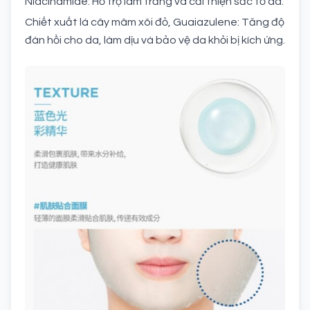
Niacinamide: Hỗ trợ làm trắng và cải thiện sắc tố da.
Chiết xuất lá cây mâm xôi đỏ, Guaiazulene: Tăng độ
đàn hồi cho da, làm dịu và bảo vệ da khỏi bị kích ứng.