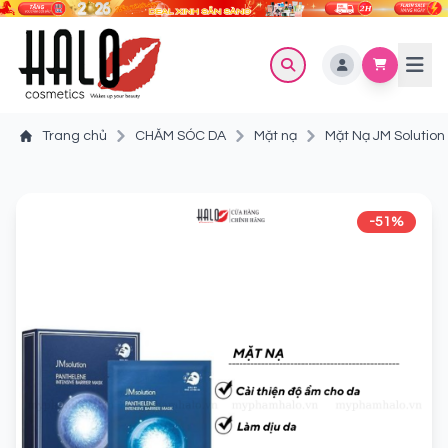
Trang chủ
CHĂM SÓC DA
Mặt nạ
Mặt Nạ JM Solutio
-51%