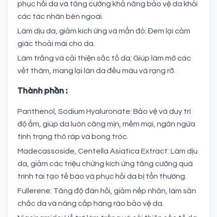
phục hồi da và tăng cường khả năng bảo vệ da khỏi
các tác nhân bên ngoài.
Làm dịu da, giảm kích ứng và mẩn đỏ: Đem lại cảm
giác thoải mái cho da.
Làm trắng và cải thiện sắc tố da: Giúp làm mờ các
vết thâm, mang lại làn da đều màu và rạng rỡ.
Thành phần :
Panthenol, Sodium Hyaluronate: Bảo vệ và duy trì
độ ẩm, giúp da luôn căng mịn, mềm mại, ngăn ngừa
tình trạng thô ráp và bong tróc.
Madecassoside, Centella Asiatica Extract: Làm dịu
da, giảm các triệu chứng kích ứng tăng cường quá
trình tái tạo tế bào và phục hồi da bị tổn thương.
Fullerene: Tăng độ đàn hồi, giảm nếp nhăn, làm săn
chắc da và nâng cấp hàng rào bảo vệ da.