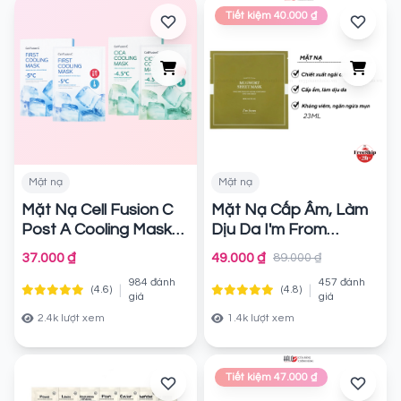
Tiết kiệm 40.000 ₫
Mặt nạ
Mặt nạ
Mặt Nạ Cell Fusion C
Mặt Nạ Cấp Ẩm, Làm
Post A Cooling Mask
Dịu Da I'm From
27g
Mugwort Sheet Mask
Chính hãng
37.000 ₫
49.000 ₫
89.000 ₫
23ml
Chính hãng
984 đánh
457 đánh
|
|
(4.6)
(4.8)
giá
giá
2.4k lượt xem
1.4k lượt xem
Tiết kiệm 47.000 ₫