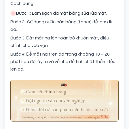
Cách dùng
Bước 1: Làm sạch da mặt bằng sữa rửa mặt.
Bước 2: Sử dụng nước cân bằng (toner) để làm dịu
da.
Bước 3: Đặt mặt nạ lên toàn bộ khuôn mặt, điều
chỉnh cho vừa vặn.
Bước 4: Để mặt nạ trên da trong khoảng 10 – 20
phút sau đó lấy ra và vỗ nhẹ để tinh chất thấm đều
lên da.