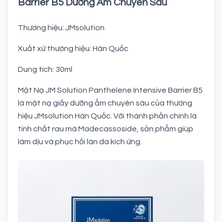
Barrier B5 Dưỡng Ẩm Chuyên Sâu
Thương hiệu: JMsolution
Xuất xứ thương hiệu: Hàn Quốc
Dung tích: 30ml
Mặt Nạ JM Solution Panthelene Intensive Barrier B5
là mặt nạ giấy dưỡng ẩm chuyên sâu của thương
hiệu JMsolution Hàn Quốc. Với thành phần chính là
tinh chất rau má Madecassoside, sản phẩm giúp
làm dịu và phục hồi làn da kích ứng.