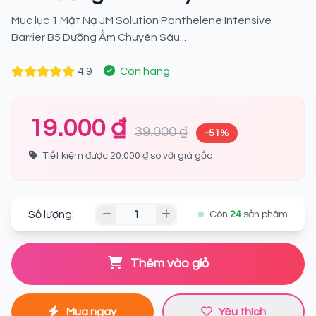
Mục lục 1 Mặt Nạ JM Solution Panthelene Intensive
Barrier B5 Dưỡng Ẩm Chuyên Sâu...
4.9
Còn hàng
19.000 ₫
39.000 ₫
-51%
Tiết kiệm được 20.000 ₫ so với giá gốc
Số lượng:
Còn
24
sản phẩm
Thêm vào giỏ
Mua ngay
Yêu thích