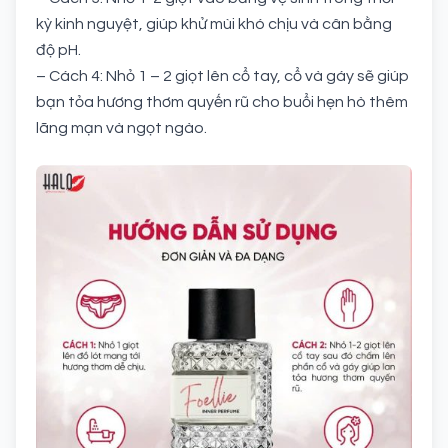
kỳ kinh nguyệt, giúp khử mùi khó chịu và cân bằng
độ pH.
– Cách 4: Nhỏ 1 – 2 giọt lên cổ tay, cổ và gáy sẽ giúp
bạn tỏa hương thơm quyến rũ cho buổi hẹn hò thêm
lãng mạn và ngọt ngào.