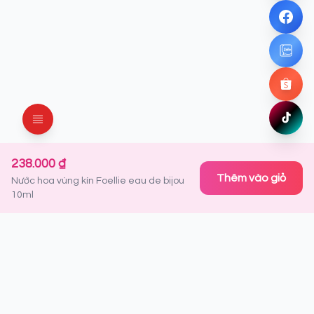
Facebo
Chat ng
Zalo
Chat ng
Shopee
Mua ng
TikTok
Xem ng
238.000 ₫
Thêm vào giỏ
Nước hoa vùng kín Foellie eau de bijou
10ml