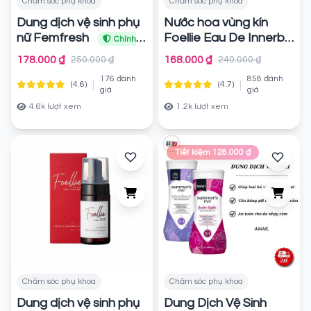
Chăm sóc phụ khoa
Chăm sóc phụ khoa
Dung dịch vệ sinh phụ
Nước hoa vùng kín
nữ Femfresh
Foellie Eau De Innerb
Chính
Perfume 5ml
hãng
Chính
178.000 ₫
168.000 ₫
250.000 ₫
240.000 ₫
hãng
176 đánh
858 đánh
|
|
(4.6)
(4.7)
giá
giá
4.6k lượt xem
1.2k lượt xem
Tiết kiệm 128.000 ₫
Chăm sóc phụ khoa
Chăm sóc phụ khoa
Dung dịch vệ sinh phụ
Dung Dịch Vệ Sinh