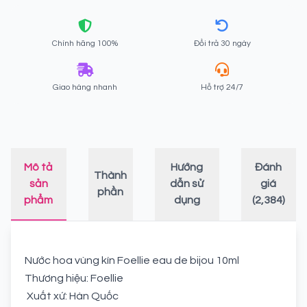
Chính hãng 100%
Đổi trả 30 ngày
Giao hàng nhanh
Hỗ trợ 24/7
Mô tả
Hướng
Đánh
Thành
sản
dẫn sử
giá
phần
phẩm
dụng
(2,384)
Nước hoa vùng kín Foellie eau de bijou 10ml
Thương hiệu: Foellie
Xuất xứ: Hàn Quốc