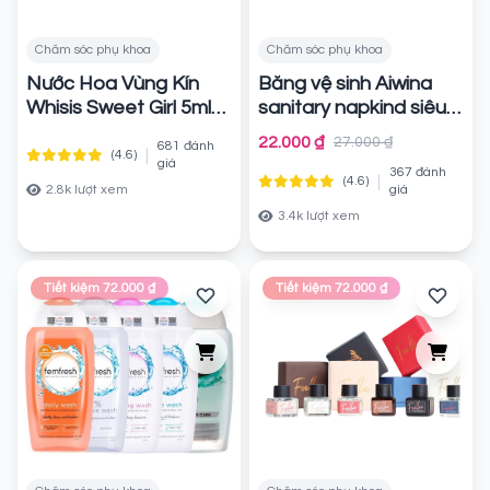
Chăm sóc phụ khoa
Chăm sóc phụ khoa
Nước Hoa Vùng Kín
Băng vệ sinh Aiwina
Whisis Sweet Girl 5ml
sanitary napkind siêu
mỏng ngày và đêm
Chính hãng
22.000 ₫
27.000 ₫
681 đánh
|
(4.6)
Chính hãng
giá
367 đánh
|
(4.6)
2.8k lượt xem
giá
3.4k lượt xem
Tiết kiệm 72.000 ₫
Tiết kiệm 72.000 ₫