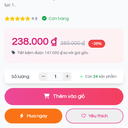
lục 1...
4.9
Còn hàng
238.000 ₫
385.000 ₫
-38%
Tiết kiệm được 147.000 ₫ so với giá gốc
Số lượng:
Còn
24
sản phẩm
Thêm vào giỏ
Mua ngay
Yêu thích