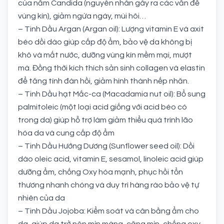
của nấm Candida (nguyên nhân gây ra các vấn đề
vùng kín), giảm ngứa ngáy, mùi hôi…
– Tinh Dầu Argan (Argan oil): Lượng vitamin E và axit
béo dồi dào giúp cấp độ ẩm, bảo vệ da không bị
khô và mất nước, dưỡng vùng kín mềm mại, mượt
mà. Đồng thời kích thích sản sinh collagen và elastin
để tăng tính đàn hồi, giảm hình thành nếp nhăn.
– Tinh Dầu hạt Mắc-ca (Macadamia nut oil): Bổ sung
palmitoleic (một loại acid giống với acid béo có
trong da) giúp hỗ trợ làm giảm thiểu quá trình lão
hóa da và cung cấp độ ẩm
– Tinh Dầu Hướng Dương (Sunflower seed oil): Dồi
dào oleic acid, vitamin E, sesamol, linoleic acid giúp
dưỡng ẩm, chống Oxy hóa mạnh, phục hồi tổn
thương nhanh chóng và duy trì hàng rào bảo vệ tự
nhiên của da
– Tinh Dầu Jojoba: Kiểm soát và cân bằng ẩm cho
da, giúp da trở nên mịn màng, căng mịn, chống oxy