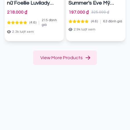
nữ Foellie Luvilady
Summer's Eve Mỹ
Inner Cleanser
444ml/Chai
Chính
Chính
218.000 ₫
197.000 ₫
325.000 ₫
hãng
hãng
215 đánh
|
(4.6)
63 đánh giá
|
(4.6)
giá
2.9k lượt xem
2.3k lượt xem
View More Products