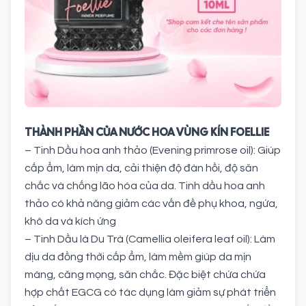
THÀNH PHẦN CỦA NƯỚC HOA VÙNG KÍN FOELLIE
– Tinh Dầu hoa anh thảo (Evening primrose oil): Giúp
cấp ẩm, làm mịn da, cải thiện độ đàn hồi, độ săn
chắc và chống lão hóa của da. Tinh dầu hoa anh
thảo có khả năng giảm các vấn đề phụ khoa, ngứa,
khô da và kích ứng
– Tinh Dầu là Du Trà (Camellia oleifera leaf oil): Làm
dịu da đồng thời cấp ẩm, làm mềm giúp da mịn
màng, căng mọng, săn chắc. Đặc biệt chứa chứa
hợp chất EGCG có tác dụng làm giảm sự phát triển