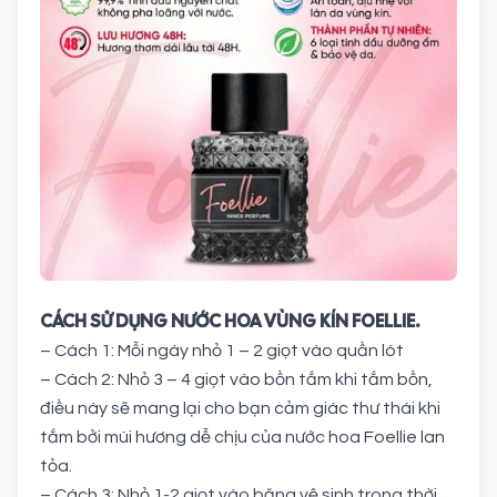
CÁCH SỬ DỤNG NƯỚC HOA VÙNG KÍN FOELLIE.
– Cách 1: Mỗi ngày nhỏ 1 – 2 giọt vào quần lót
– Cách 2: Nhỏ 3 – 4 giọt vào bồn tắm khi tắm bồn,
điều này sẽ mang lại cho bạn cảm giác thư thái khi
tắm bởi mùi hương dễ chịu của nước hoa Foellie lan
tỏa.
– Cách 3: Nhỏ 1-2 giọt vào băng vệ sinh trong thời