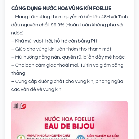
CÔNG DỤNG NƯỚC HOA VÙNG KÍN FOELLIE
– Mang tới hương thơm quyến rũ bền lâu 48H với Tinh
dầu nguyên chất 99.9% (Hoàn toàn không pha với
nước)
– Khử mùi vượt trội, hỗ trợ cân bằng PH
– Giúp cho vùng kín luôn thơm tho thanh mát
– Mùi hương nồng nàn, quyến rũ, bí ẩn đầy mê hoặc.
– Cho bạn cảm giác thoải mái, tự tin và giảm căng
thẳng
– Cung cấp dưỡng chất cho vùng kín, phòng ngừa
các vấn đề về vùng kín