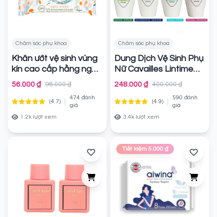
Chăm sóc phụ khoa
Chăm sóc phụ khoa
Khăn ướt vệ sinh vùng
Dung Dịch Vệ Sinh Phụ
kín cao cấp hằng ngày
Nữ Cavailles Lintime
Femfresh Intimate
250ml
Chính hãng
56.000 ₫
248.000 ₫
98.000 ₫
400.000 ₫
Skincare Daily Wipes
474 đánh
590 đánh
10 tờ
|
|
(4.7)
(4.9)
Chính hãng
giá
giá
1.2k lượt xem
3.4k lượt xem
Tiết kiệm 5.000 ₫