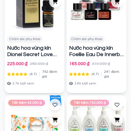
Chăm sóc phụ khoa
Chăm sóc phụ khoa
Nước hoa vùng kín
Nước hoa vùng kín
Dionel Secret Love
Foellie Eau De Innerb
(5ml)
Perfume
Chính hãng
Chính hãng
225.000 ₫
165.000 ₫
280.000 ₫
310.000 ₫
742 đánh
241 đánh
|
|
(4.7)
(4.7)
giá
giá
3.7k lượt xem
3.8k lượt xem
Tiết kiệm 42.000 ₫
Tiết kiệm 152.000 ₫