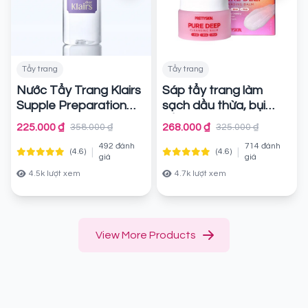
Tẩy trang
Tẩy trang
Nước Tẩy Trang Klairs
Sáp tẩy trang làm
Supple Preparation
sạch dầu thừa, bụi
Unscented Cleansing
bẩn, mụn đầu đen
225.000 ₫
268.000 ₫
358.000 ₫
325.000 ₫
Water 400ml
Pretty Skin Pure Deep
Chính
492 đánh
714 đánh
Cleansing Balm 100ml
|
|
(4.6)
(4.6)
hãng
giá
giá
Chính hãng
4.5k lượt xem
4.7k lượt xem
View More Products