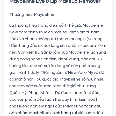
Maybelline Eye & Lip Makeup Remover
Thương hiệu: Maybelline
Là thương hiệu trang điểm số 1 thế giới, Maybelline
New York chính thức có mặt tại Việt Nam từ năm
2007 và nhanh chóng trở thành thương hiệu trang
điểm hàng đầu ở các dòng sản phẩm Mascara, Kem
nền, Son kem lì… Sản phẩm của Maybelline luôn ứng
dụng công nghệ tiên tiến, dễ sử dụng, dẫn đầu xu
hướng Makeup với sự đa dạng về sản phẩm cùng
giá thành hợp lý. *Bắt nguồn từ New York- Mỹ và đã
có mặt ở hơn 150 quốc gia, Maybelline sở hữu nhiều
nhà máy sản xuất trên toàn thế giới như Trung
Quốc, Mỹ, Pháp, Nhật,… Dù được sản xuất ở đâu,
các sản phẩm đều tuân thủ quy trình kiểm soát
chất lượng nghiêm ngặt của Maybelline toàn cầu.
Sản phẩm Maybelline chính hãng tại Việt Nam đều