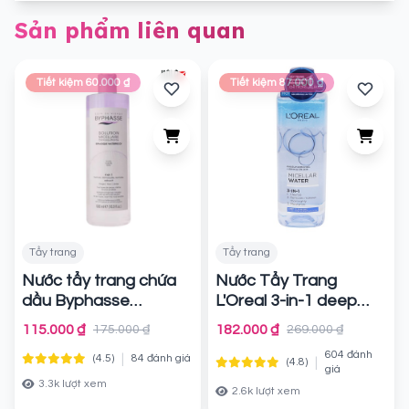
Sản phẩm liên quan
Tiết kiệm 60.000 ₫
Tiết kiệm 87.000 ₫
Tẩy trang
Tẩy trang
Nước tẩy trang chứa
Nước Tẩy Trang
dầu Byphasse
L'Oreal 3-in-1 deep
Waterproof Micellar
Cleansing
Chính hãng
115.000 ₫
182.000 ₫
175.000 ₫
269.000 ₫
Total Clean Skin
604 đánh
|
(4.5)
84 đánh giá
|
(4.8)
Chính hãng
giá
3.3k lượt xem
2.6k lượt xem