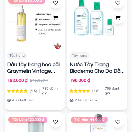
Tiết kiệm 53.000 ₫
Tẩy trang
Tẩy trang
Dầu tẩy trang hoa cải
Nước Tẩy Trang
Graymelin Vintage
Bioderma Cho Da Dầu,
Canola Crazy
Da Hỗn Hợp, Da Mụn
Chính
192.000 ₫
196.000 ₫
245.000 ₫
Sebium H2O
hãng
Chính
798 đánh
768 đánh
|
|
(4.5)
(4.8)
hãng
giá
giá
4.7k lượt xem
2.4k lượt xem
Tiết kiệm 122.000 ₫
Tiết kiệm 44.000 ₫