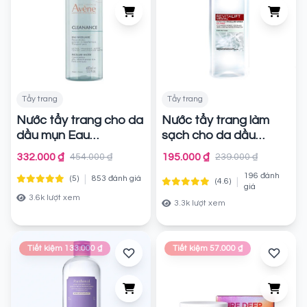
Tẩy trang
Tẩy trang
Nước tẩy trang cho da
Nước tẩy trang làm
dầu mụn Eau
sạch cho da dầu
Thermale Avène
L'oreal Revitalift
332.000 ₫
195.000 ₫
454.000 ₫
239.000 ₫
CLEANANCE Micellar
Crystal Purifying
196 đánh
|
Water
(5)
853 đánh giá
Micellar Water
|
(4.6)
Chính hãng
Chính
giá
hãng
3.6k lượt xem
3.3k lượt xem
Tiết kiệm 133.000 ₫
Tiết kiệm 57.000 ₫