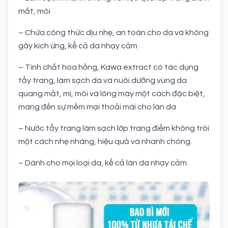
mắt, môi
– Chứa công thức dịu nhẹ, an toàn cho da và không
gây kích ứng, kể cả da nhạy cảm
– Tinh chất hoa hồng, Kawa extract
có tác dụng
tẩy trang, làm sạch da và nuôi dưỡng vùng da
quang mắt, mi, môi và lông mày một cách đặc biệt,
mang đến sự mềm mại thoải mái cho làn da
– Nước tẩy trang làm sạch lớp trang điểm không trôi
một cách nhẹ nhàng, hiệu quả và nhanh chóng.
– Dành cho mọi loại da, kể cả làn da nhạy cảm.