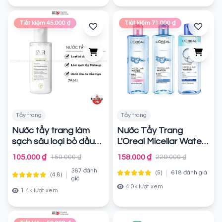
Tiết kiệm 45.000 ₫
Tiết kiệm 71.000 ₫
Tẩy trang
Tẩy trang
Nước tẩy trang làm
Nước Tẩy Trang
sạch sâu loại bỏ dầu
L'Oreal Micellar Water
nhờn SVR Sebiaclear
3-in-1.
Chính hãng
105.000 ₫
158.000 ₫
150.000 ₫
229.000 ₫
Eau Micellaire
Chính
367 đánh
|
(5)
618 đánh giá
|
(4.8)
hãng
giá
4.0k lượt xem
1.4k lượt xem