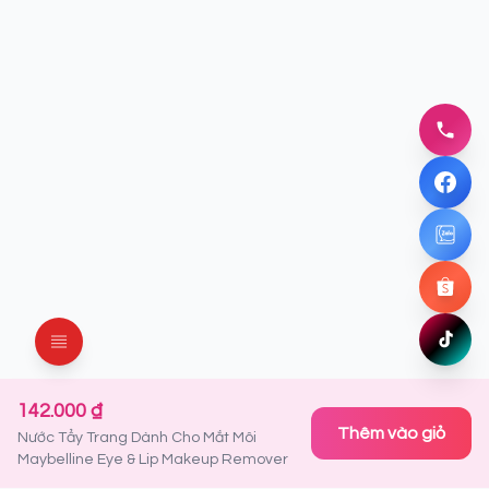
096837
Gọi nga
Facebo
Chat ng
Zalo
Chat ng
Shopee
Mua ng
TikTok
Xem ng
142.000 ₫
Thêm vào giỏ
Nước Tẩy Trang Dành Cho Mắt Môi
Maybelline Eye & Lip Makeup Remover