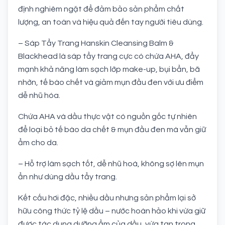
định nghiêm ngặt để đảm bảo sản phẩm chất
lượng, an toàn và hiệu quả đến tay người tiêu dùng.
– Sáp Tẩy Trang Hanskin Cleansing Balm &
Blackhead là sáp tẩy trang cực có chứa AHA, đẩy
mạnh khả năng làm sạch lớp make-up, bụi bẩn, bã
nhờn, tế bào chết và giảm mụn đầu đen với ưu điểm
dễ nhũ hóa.
Chứa AHA và dầu thực vật có nguồn gốc tự nhiên
để loại bỏ tế bào da chết & mụn đầu đen mà vẫn giữ
ẩm cho da.
– Hỗ trợ làm sạch tốt, dễ nhũ hoá, không sợ lên mụn
ẩn như dùng dầu tẩy trang.
Kết cấu hơi đặc, nhiều dầu nhưng sản phẩm lại sở
hữu công thức tỷ lệ dầu – nước hoàn hảo khi vừa giữ
được tác dụng dưỡng ẩm của dầu, vừa tan trong