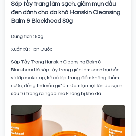
Sáp tẩy trang làm sạch, giảm mụn đầu
đen dành cho da khô Hanskin Cleansing
Balm & Blackhead 80g
Dung tích : 80g
Xuất xứ : Hàn Quốc
Sáp Tẩy Trang Hanskin Cleansing Balm &
Blackhead là sáp tẩy trang giúp làm sạch bụi bẩn
và lớp make-up, kể cả lớp trang điểm không thấm
nước, đồng thời vẫn giữ ẩm đem lại một làn da sạch
sâu từ trong ra ngoài mà không bị khô da.