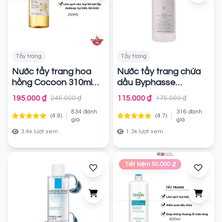
Tẩy trang
Tẩy trang
Nước tẩy trang hoa
Nước tẩy trang chứa
hồng Cocoon 310ml
dầu Byphasse
Waterproof Micellar
Chính hãng
195.000 ₫
115.000 ₫
245.000 ₫
175.000 ₫
Total Clean Skin
834 đánh
316 đánh
|
|
(4.9)
(4.7)
Chính hãng
giá
giá
3.4k lượt xem
1.3k lượt xem
Tiết kiệm 50.000 ₫