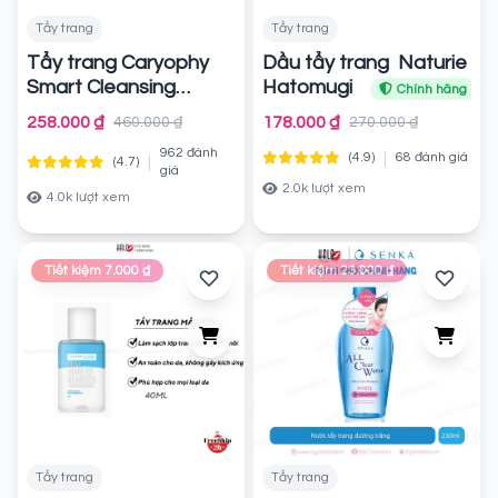
Tẩy trang
Tẩy trang
Tẩy trang Caryophy
Dầu tẩy trang Naturie
Smart Cleansing
Hatomugi
Chính hãng
Water da dầu mụn
258.000 ₫
178.000 ₫
460.000 ₫
270.000 ₫
500ml
Chính hãng
962 đánh
|
(4.9)
68 đánh giá
|
(4.7)
giá
2.0k lượt xem
4.0k lượt xem
Tiết kiệm 7.000 ₫
Tiết kiệm 23.000 ₫
Tẩy trang
Tẩy trang