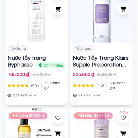
Tẩy trang
Tẩy trang
Nước tẩy trang
Nước Tẩy Trang Klairs
Byphasse
Supple Preparation
Chính hãng
Unscented Cleansing
105.000 ₫
225.000 ₫
170.000 ₫
358.000 ₫
Water 400ml
Chính
333 đánh
632 đánh
|
|
(4.9)
(4.6)
hãng
giá
giá
2.2k lượt xem
2.0k lượt xem
Tiết kiệm 50.000 ₫
Tiết kiệm 60.000 ₫