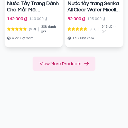
Nước Tẩy Trang Dành
Nước tẩy trang Senka
Cho Mắt Môi
All Clear Water Micellar
Maybelline Eye & Lip
Formula #White
142.000 ₫
82.000 ₫
149.000 ₫
105.000 ₫
Makeup Remover
Chính hãng
308 đánh
943 đánh
|
|
(4.9)
(4.7)
Chính hãng
giá
giá
4.2k lượt xem
1.9k lượt xem
View More Products