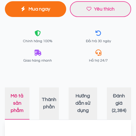
Mua ngay
Yêu thích
Chính hãng 100%
Đổi trả 30 ngày
Giao hàng nhanh
Hỗ trợ 24/7
Mô tả
Hướng
Đánh
Thành
sản
dẫn sử
giá
phần
phẩm
dụng
(2,384)