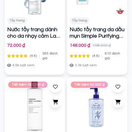
Tẩy trang
Tẩy trang
Nước tẩy trang dành
Nước tẩy trang da dầu
cho da nhạy cảm La
mụn Simple Purifying
Roche Posay Micellar
Micellar Water 400ml
72.000 ₫
148.000 ₫
198.000 ₫
Water Ultra Sensitive
Chính hãng
585 đánh
610 đánh
Skin
|
|
(4.8)
(4.8)
Chính hãng
giá
giá
4.9k lượt xem
3.3k lượt xem
Tiết kiệm 202.000 ₫
Tiết kiệm 92.000 ₫