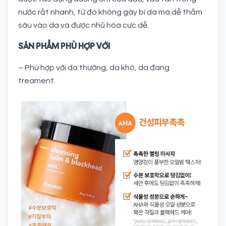
nước rất nhanh, từ đó không gây bí da mà dễ thấm
sâu vào da và được nhũ hóa cực dễ.
SẢN PHẨM PHÙ HỢP VỚI
– Phù hợp với da thường, da khô, da đang
treament.