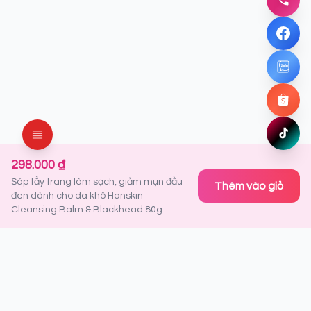
Gọi nga
Facebo
Chat ng
Zalo
Chat ng
Shopee
Mua ng
TikTok
Xem ng
298.000 ₫
Sáp tẩy trang làm sạch, giảm mụn đầu
Thêm vào giỏ
đen dành cho da khô Hanskin
Cleansing Balm & Blackhead 80g