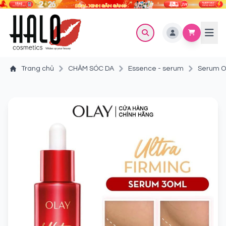
Trang chủ
CHĂM SÓC DA
Essence - serum
Serum Ol