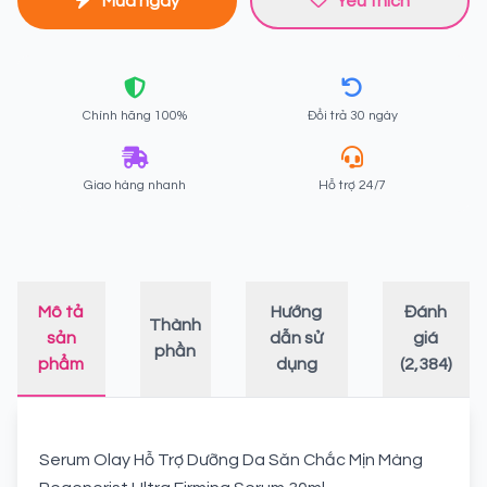
Mua ngay
Yêu thích
Chính hãng 100%
Đổi trả 30 ngày
Giao hàng nhanh
Hỗ trợ 24/7
Mô tả
Hướng
Đánh
Thành
sản
dẫn sử
giá
phần
phẩm
dụng
(2,384)
Serum Olay Hỗ Trợ Dưỡng Da Săn Chắc Mịn Màng