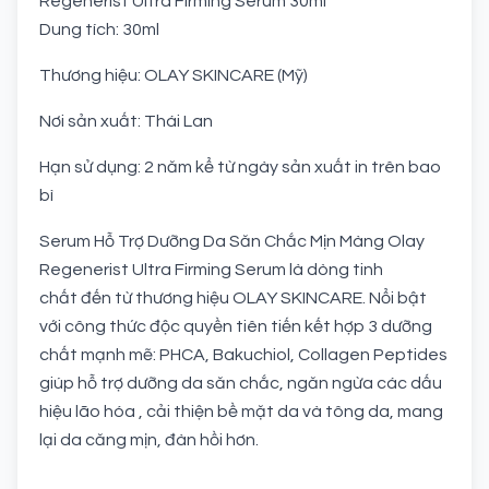
Regenerist Ultra Firming Serum 30ml
Dung tích: 30ml
Thương hiệu: OLAY SKINCARE (Mỹ)
Nơi sản xuất: Thái Lan
Hạn sử dụng: 2 năm kể từ ngày sản xuất in trên bao
bì
Serum Hỗ Trợ Dưỡng Da Săn Chắc Mịn Màng Olay
Regenerist Ultra Firming Serum là dòng tinh
chất đến từ thương hiệu OLAY SKINCARE. Nổi bật
với công thức độc quyền tiên tiến kết hợp 3 dưỡng
chất mạnh mẽ: PHCA, Bakuchiol, Collagen Peptides
giúp hỗ trợ dưỡng da săn chắc, ngăn ngừa các dấu
hiệu lão hóa , cải thiện bề mặt da và tông da, mang
lại da căng mịn, đàn hồi hơn.