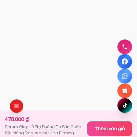
096837
Gọi nga
Facebo
Chat ng
Zalo
Chat ng
Shopee
Mua ng
TikTok
Xem ng
478.000 ₫
Serum Olay Hỗ Trợ Dưỡng Da Săn Chắc
Thêm vào giỏ
Mịn Màng Regenerist Ultra Firming