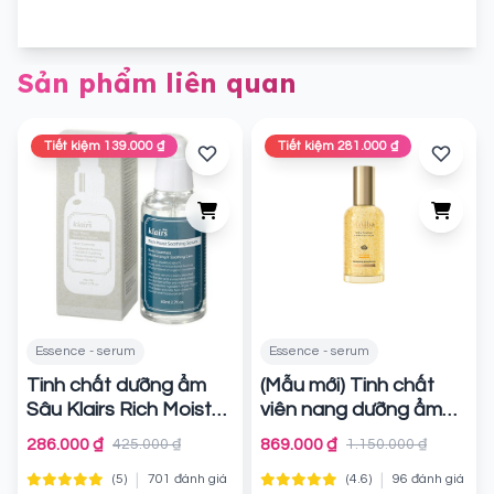
Sản phẩm liên quan
Tiết kiệm 139.000 ₫
Tiết kiệm 281.000 ₫
Essence - serum
Essence - serum
Tinh chất dưỡng ẩm
(Mẫu mới) Tinh chất
Sâu Klairs Rich Moist
viên nang dưỡng ẩm
Soothing Serum
d'Alba Vita Toning
286.000 ₫
869.000 ₫
425.000 ₫
1.150.000 ₫
Capsule Serum
Chính hãng
|
|
(5)
701 đánh giá
(4.6)
96 đánh giá
Chính hãng