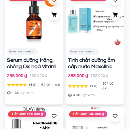
Essence - serum
Essence - serum
Serum dưỡng trắng,
Tinh chất dưỡng ẩm
chống Oxi hoá Vitamin
cấp nước Maxclinic
C 20% Tia'm Vita C
Water Lift Moisture
258.000 ₫
388.000 ₫
539.000 ₫
752.000 ₫
Source 15ml
Ampoule 100ml
Chính
904 đánh
|
(4.6)
62 đánh giá
|
(4.5)
hãng
Chính hãng
giá
1.6k lượt xem
4.3k lượt xem
Tiết kiệm 220.000 ₫
Tiết kiệm 140.000 ₫