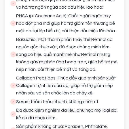
và hỗ trợ ngăn ngừa các dấu hiệu lão hóa:
PHCA (p-Coumaric Acid): Chất ngăn ngừa oxy
hóa đột phá mới giúp hỗ trợ giảm tổn thương bề
mặt da tại lớp biểu bì, cải thiện dấu hiệu lão hóa.
Bakuchiol: Một thành phần thay thế Retinol có
nguồn gốc thực vật, đã được chứng minh lâm
sàng có hiệu quả mạnh mẽ như Retinol nhưng
không gây ra phản ứng bong tróc, giúp hỗ trợ mờ
nếp nhăn, cải thiện bề mặt và tông da.
Collagen Peptides: Thúc đẩy quá trình sản xuất
Collagen tự nhiên của da, giúp hỗ trợ giảm nếp
nhăn sâu và săn chắc làn da chảy xệ.
Serum thẩm thấu nhanh, không nhờn rít.
Đã được kiểm nghiệm da liễu, phù hợp mọi loại da,
kể cả da nhạy cảm.
Sản phẩm không chứa: Paraben, Phthalate,