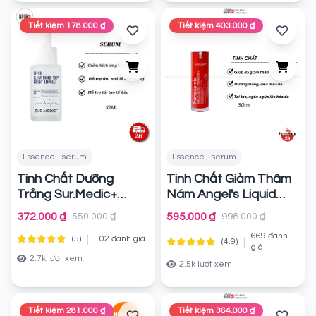
Tiết kiệm 178.000 ₫
Tiết kiệm 403.000 ₫
Essence - serum
Essence - serum
Tinh Chất Dưỡng
Tinh Chất Giảm Thâm
Trắng Sur.Medic+
Nám Angel's Liquid
Glutathione 100 Bright
Mela Zero Ampoule
372.000 ₫
595.000 ₫
550.000 ₫
998.000 ₫
Ampoule 32ml
30ml
Chính
Chính hãng
669 đánh
|
(5)
102 đánh giá
|
(4.9)
hãng
giá
2.7k lượt xem
2.5k lượt xem
Tiết kiệm 281.000 ₫
Tiết kiệm 364.000 ₫