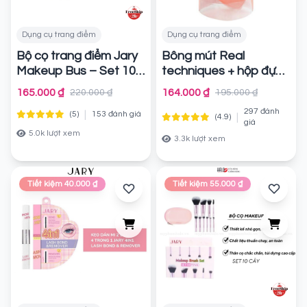
Dụng cụ trang điểm
Dụng cụ trang điểm
Bộ cọ trang điểm Jary
Bông mút Real
Makeup Bus – Set 10
techniques + hộp đựng
cây – Màu đen + Túi
du lịch
Chính hãng
165.000 ₫
164.000 ₫
220.000 ₫
195.000 ₫
đựng da PU
Chính
297 đánh
|
(5)
153 đánh giá
|
(4.9)
hãng
giá
5.0k lượt xem
3.3k lượt xem
Tiết kiệm 40.000 ₫
Tiết kiệm 55.000 ₫