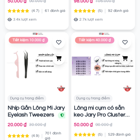
50.000 ₫
98.000 ₫
90.000 ₫
106.000 ₫
Chính hãng
Chính hãng
|
|
(4.7)
61 đánh giá
(5)
92 đánh giá
3.4k lượt xem
2.7k lượt xem
Tiết kiệm 10.000 ₫
Tiết kiệm 40.000 ₫
Dụng cụ trang điểm
Dụng cụ trang điểm
Nhíp Gắn Lông Mi Jary
Lông mi cụm có sẵn
Eyelash Tweezers
keo Jary Pro Cluster
Lashes - P3 Mắt ướt
Chính hãng
20.000 ₫
50.000 ₫
30.000 ₫
90.000 ₫
Chính hãng
701 đánh
|
(5)
529 đánh giá
|
(4.9)
giá