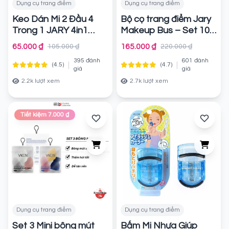
Dụng cụ trang điểm
Dụng cụ trang điểm
Keo Dán Mi 2 Đầu 4
Bộ cọ trang điểm Jary
Trong 1 JARY 4in1
Makeup Bus – Set 10
Lash Bond & Remover
cây – Màu cầu hồng +
65.000 ₫
165.000 ₫
105.000 ₫
220.000 ₫
Túi đựng da PU
Chính hãng
395 đánh
601 đánh
|
|
(4.5)
(4.7)
Chính hãng
giá
giá
2.2k lượt xem
2.7k lượt xem
Tiết kiệm 7.000 ₫
Dụng cụ trang điểm
Dụng cụ trang điểm
Set 3 Mini bông mút
Bấm Mi Nhựa Giúp