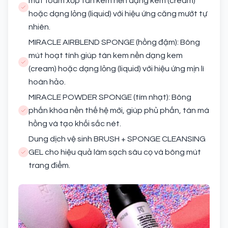
mút foam xốp tán kem nền dạng kem (cream)
hoặc dạng lỏng (liquid) với hiệu ứng căng mướt tự
nhiên.
MIRACLE AIRBLEND SPONGE (hồng đậm): Bông
mút hoạt tính giúp tán kem nền dạng kem
(cream) hoặc dạng lỏng (liquid) với hiệu ứng mịn lì
hoàn hảo.
MIRACLE POWDER SPONGE (tím nhạt): Bông
phấn khóa nền thế hệ mới, giúp phủ phấn, tán má
hồng và tạo khối sắc nét.
Dung dịch vệ sinh BRUSH + SPONGE CLEANSING
GEL cho hiệu quả làm sạch sâu cọ và bông mút
trang điểm.