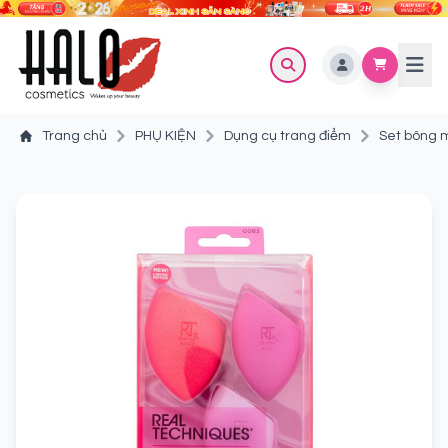
Trang chủ
PHỤ KIỆN
Dụng cụ trang điểm
Set bông m