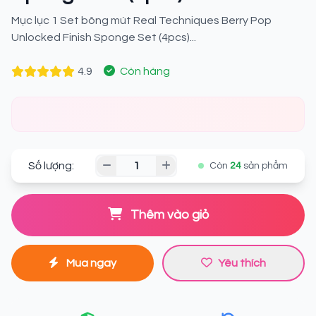
Mục lục 1 Set bông mút Real Techniques Berry Pop
Unlocked Finish Sponge Set (4pcs)...
4.9
Còn hàng
Số lượng:
Còn
24
sản phẩm
Thêm vào giỏ
Mua ngay
Yêu thích