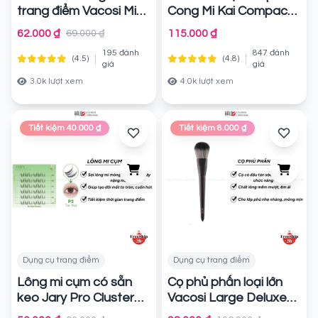
trang điểm Vacosi Mini
Cong Mi Kai Compact
Blender
Eyelash Curler
Chính hãng
Chính
62.000 ₫
115.000 ₫
69.000 ₫
hãng
195 đánh
847 đánh
|
|
(4.5)
(4.8)
giá
giá
3.0k lượt xem
4.0k lượt xem
Tiết kiệm 40.000 ₫
Tiết kiệm 8.000 ₫
Dụng cụ trang điểm
Dụng cụ trang điểm
Lông mi cụm có sẵn
Cọ phủ phấn loại lớn
keo Jary Pro Cluster
Vacosi Large Deluxe
Lashes - P2 Tai thỏ
Powder Brush - M23