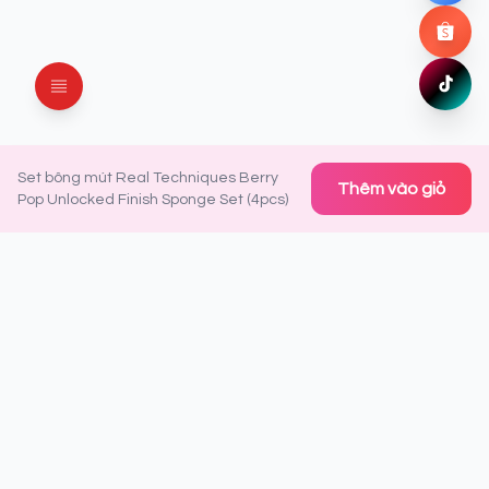
Shopee
Mua ng
TikTok
Xem ng
Set bông mút Real Techniques Berry
Thêm vào giỏ
Pop Unlocked Finish Sponge Set (4pcs)