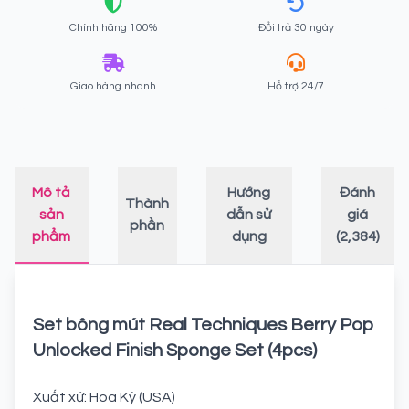
Chính hãng 100%
Đổi trả 30 ngày
Giao hàng nhanh
Hỗ trợ 24/7
Mô tả
Hướng
Đánh
Thành
sản
dẫn sử
giá
phần
phẩm
dụng
(2,384)
Set bông mút Real Techniques Berry Pop
Unlocked Finish Sponge Set (4pcs)
Xuất xứ: Hoa Kỳ (USA)