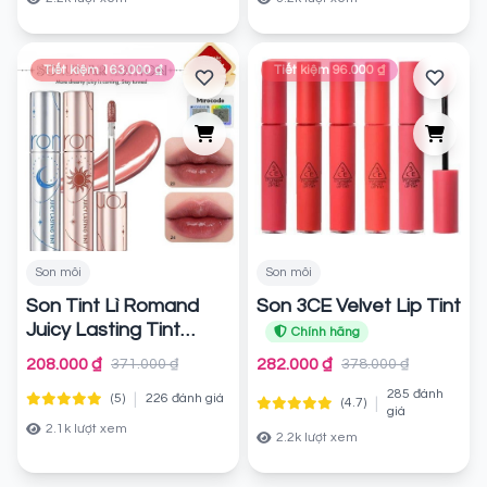
Tiết kiệm 163.000 ₫
Tiết kiệm 96.000 ₫
Son môi
Son môi
Son Tint Lì Romand
Son 3CE Velvet Lip Tint
Juicy Lasting Tint
Chính hãng
Solunar Edition 5.5g
208.000 ₫
282.000 ₫
371.000 ₫
378.000 ₫
Chính hãng
285 đánh
|
(5)
226 đánh giá
|
(4.7)
giá
2.1k lượt xem
2.2k lượt xem