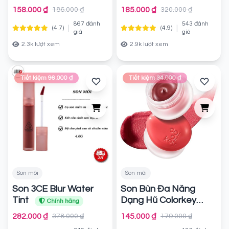
Velvet Lip Tint 5g
Chính hãng
158.000 ₫
185.000 ₫
186.000 ₫
320.000 ₫
Chính hãng
867 đánh
543 đánh
|
|
(4.7)
(4.9)
giá
giá
2.3k lượt xem
2.9k lượt xem
Tiết kiệm 96.000 ₫
Tiết kiệm 34.000 ₫
Son môi
Son môi
Son 3CE Blur Water
Son Bùn Đa Năng
Tint
Dạng Hũ Colorkey
Chính hãng
Bouncy Creamy Multi-
282.000 ₫
145.000 ₫
378.000 ₫
179.000 ₫
Purpose Mud
Chính