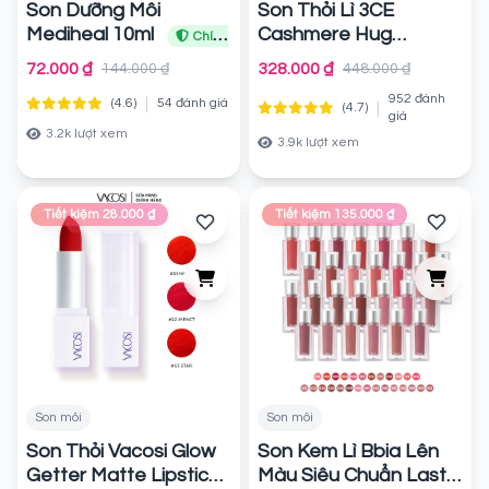
Son Dưỡng Môi
Son Thỏi Lì 3CE
Mediheal 10ml
Cashmere Hug
Chính
Lipstick
hãng
Chính hãng
72.000 ₫
328.000 ₫
144.000 ₫
448.000 ₫
952 đánh
|
(4.6)
54 đánh giá
|
(4.7)
giá
3.2k lượt xem
3.9k lượt xem
Tiết kiệm 28.000 ₫
Tiết kiệm 135.000 ₫
Son môi
Son môi
Son Thỏi Vacosi Glow
Son Kem Lì Bbia Lên
Getter Matte Lipstick
Màu Siêu Chuẩn Last