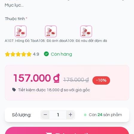
Mục lục...
Thuộc tính
*
A107: Hồng Đỏ Táo
A108: Đỏ ánh đào
A109: Đỏ nâu đất đậm đà
4.9
Còn hàng
157.000 ₫
175.000 ₫
-10%
Tiết kiệm được 18.000 ₫ so với giá gốc
Số lượng:
Còn
24
sản phẩm