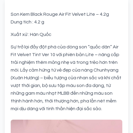
Son Kem Black Rouge Air Fit Velvet Lite – 4.2g
Dung tích : 4.2 g
Xuất xứ : Hàn Quốc
Sự trở lại đầy đột phá của dòng son “quốc dân” Air
Fit Velvet Tint Ver 10 với phiên bản Lite – nâng cấp
trải nghiệm thêm mỏng nhẹ và trong trẻo hơn trên
môi. Lấy cảm hứng từ vẻ đẹp của nàng Chunhyang
(Xuân Hương) – biểu tượng của nhan sắc và khí chất
vượt thời gian, bộ sưu tập màu son đa dạng, từ
những gam màu nhạt MLBB đến những màu son
thịnh hành hơn, thời thượng hơn, pha lẫn nét mềm
mại dịu dàng với tinh thần hiện đại sắc sảo.