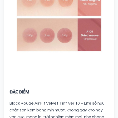
ĐẶC ĐIỂM
Black Rouge Air Fit Velvet Tint Ver 10 – Lite sở hữu
chất son kem bông mịn mượt, không gây khô hay
vón cục, mang lại trải nghiệm mềm mại, nhẹ nhàng.