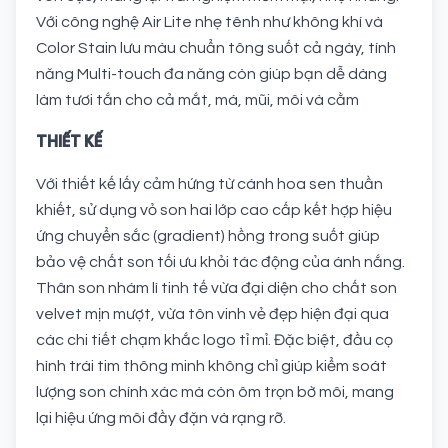
Với công nghệ Air Lite nhẹ tênh như không khí và
Color Stain lưu màu chuẩn tông suốt cả ngày, tính
năng Multi-touch đa năng còn giúp bạn dễ dàng
làm tươi tắn cho cả mắt, má, mũi, môi và cằm
THIẾT KẾ
Với thiết kế lấy cảm hứng từ cánh hoa sen thuần
khiết, sử dụng vỏ son hai lớp cao cấp kết hợp hiệu
ứng chuyển sắc (gradient) hồng trong suốt giúp
bảo vệ chất son tối ưu khỏi tác động của ánh nắng.
Thân son nhám lì tinh tế vừa đại diện cho chất son
velvet mịn mượt, vừa tôn vinh vẻ đẹp hiện đại qua
các chi tiết chạm khắc logo tỉ mỉ. Đặc biệt, đầu cọ
hình trái tim thông minh không chỉ giúp kiểm soát
lượng son chính xác mà còn ôm trọn bờ môi, mang
lại hiệu ứng môi đầy đặn và rạng rỡ.