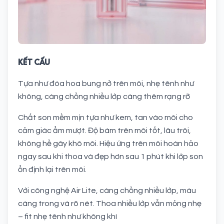
KẾT CẤU
Tựa như đóa hoa bung nở trên môi, nhẹ tênh như
không, càng chồng nhiều lớp càng thêm rạng rỡ
Chất son mềm mịn tựa như kem, tan vào môi cho
cảm giác ẩm mượt. Độ bám trên môi tốt, lâu trôi,
không hề gây khô môi. Hiệu ứng trên môi hoàn hảo
ngay sau khi thoa và đẹp hơn sau 1 phút khi lớp son
ổn định lại trên môi.
Với công nghệ Air Lite, càng chồng nhiều lớp, màu
càng trong và rõ nét. Thoa nhiều lớp vẫn mỏng nhẹ
– fit nhẹ tênh như không khí