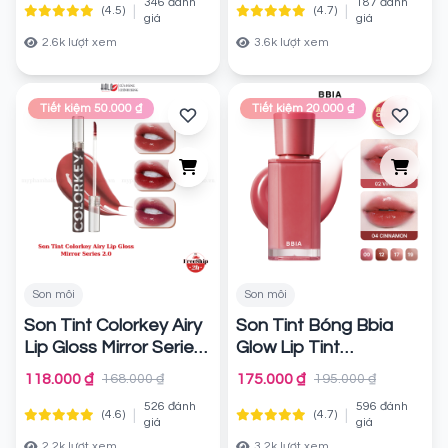
346 đánh
187 đánh
|
|
(4.5)
(4.7)
hãng
giá
giá
2.6k lượt xem
3.6k lượt xem
Tiết kiệm 50.000 ₫
Tiết kiệm 20.000 ₫
Son môi
Son môi
Son Tint Colorkey Airy
Son Tint Bóng Bbia
Lip Gloss Mirror Series
Glow Lip Tint
2.0
Watercolor Edition
Chính hãng
118.000 ₫
175.000 ₫
168.000 ₫
195.000 ₫
3.2g
Chính hãng
526 đánh
596 đánh
|
|
(4.6)
(4.7)
giá
giá
2.2k lượt xem
3.2k lượt xem