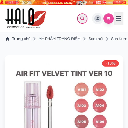
Trang chủ
MỸ PHẨM TRANG ĐIỂM
Son môi
Son Kem B
-10%