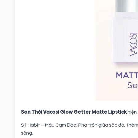
Son Thỏi Vacosi Glow Getter Matte Lipstick
hiện
S1 Habit – Màu Cam Đào: Pha trộn giữa sắc đỏ, thêm
sống.