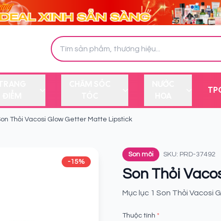
TRANG
CHĂM SÓC
NƯỚC
TP
ĐIỂM
TÓC
HOA
on Thỏi Vacosi Glow Getter Matte Lipstick
Son môi
SKU: PRD-37492
-15%
Son Thỏi Vacos
Mục lục 1 Son Thỏi Vacosi G
Thuộc tính
*