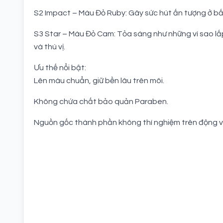
S2 Impact – Màu Đỏ Ruby: Gây sức hút ấn tượng ở bất
S3 Star – Màu Đỏ Cam: Tỏa sáng như những vì sao lấp
và thú vị.
Ưu thế nổi bật:
Lên màu chuẩn, giữ bền lâu trên môi.
Không chứa chất bảo quản Paraben.
Nguồn gốc thành phần không thí nghiệm trên động v