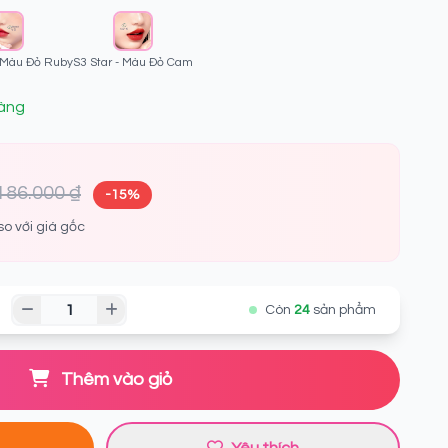
- Màu Đỏ Ruby
S3 Star - Màu Đỏ Cam
àng
186.000 ₫
-15%
so với giá gốc
Còn
24
sản phẩm
Thêm vào giỏ
Yêu thích