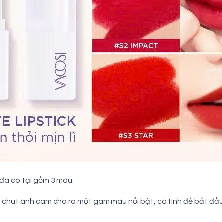
 đã có tại gồm 3 màu:
 chút ánh cam cho ra một gam màu nổi bật, cá tính để bắt đầ