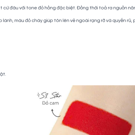
 cứ đâu với tone đỏ hồng đặc biệt. Đồng thời toả ra nguồn năng
 lánh, màu đỏ cháy giúp tôn lên vẻ ngoài rạng rỡ và quyến rũ,
ật.