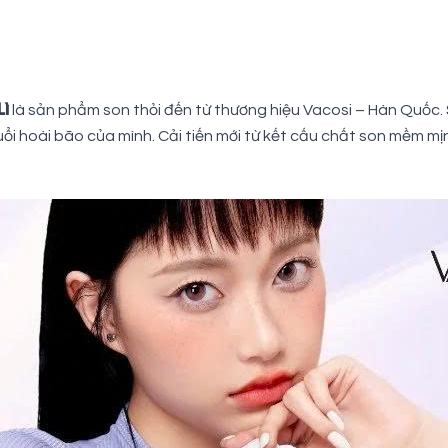
Lì
là sản phẩm son thỏi đến từ thương hiệu Vacosi – Hàn Quốc.
đuổi hoài bão của mình. Cải tiến mới từ kết cấu chất son mềm m