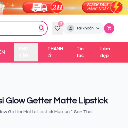
3
Tài khoản
PHỤ
THANH
Tin
Làm
CN
KIỆN
LÝ
tức
đẹp
i Glow Getter Matte Lipstick
low Getter Matte Lipstick Mục lục 1 Son Thỏi...