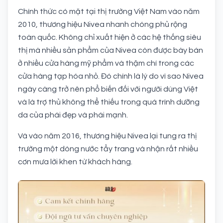
Chính thức có mặt tại thị trường Việt Nam vào năm
2010, thương hiệu Nivea nhanh chóng phủ rộng
toàn quốc. Không chỉ xuất hiện ở các hệ thống siêu
thị mà nhiều sản phẩm của Nivea còn được bày bán
ở nhiều cửa hàng mỹ phẩm và thậm chí trong các
cửa hàng tạp hóa nhỏ. Đó chính là lý do vì sao Nivea
ngày càng trở nên phổ biến đối với người dùng Việt
và là trợ thủ không thể thiếu trong quá trình dưỡng
da của phái đẹp và phái mạnh.
Và vào năm 2016, thương hiệu Nivea lại tung ra thị
trường một dòng nước tẩy trang và nhận rất nhiều
cơn mưa lời khen từ khách hàng.