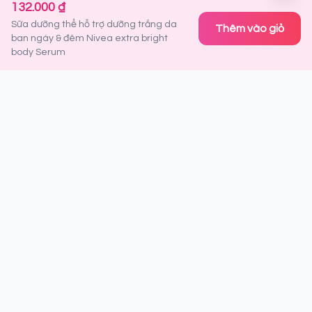
132.000 ₫
Sữa dưỡng thể hỗ trợ dưỡng trắng da
Thêm vào giỏ
ban ngày & đêm Nivea extra bright
body Serum
Đăng ký nhận thông tin ưu đãi
Là người đầu tiên nhận được thông tin về sản phẩm mới,
khuyến mãi đặc biệt và tips làm đẹp từ chuyên gia