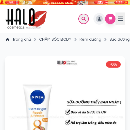
Trang chủ
CHĂM SÓC BODY
Kem dưỡng
Sữa dưỡng 
-6%