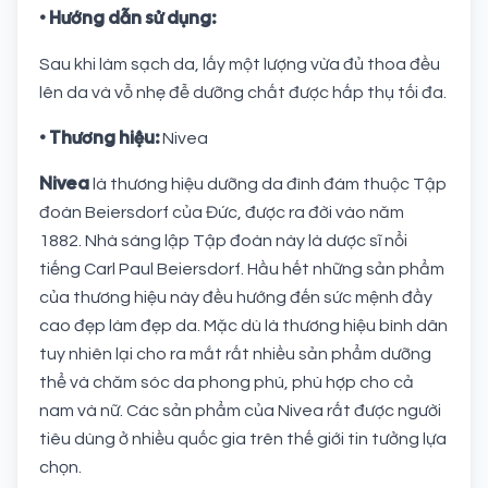
• Hướng dẫn sử dụng:
Sau khi làm sạch da, lấy một lượng vừa đủ thoa đều
lên da và vỗ nhẹ đễ dưỡng chất được hấp thụ tối đa.
• Thương hiệu:
Nivea
Nivea
là thương hiệu dưỡng da đình đám thuộc Tập
đoàn Beiersdorf của Đức, được ra đời vào năm
1882. Nhà sáng lập Tập đoàn này là dược sĩ nổi
tiếng Carl Paul Beiersdorf. Hầu hết những sản phẩm
của thương hiệu này đều hướng đến sức mệnh đầy
cao đẹp làm đẹp da. Mặc dù là thương hiệu bình dân
tuy nhiên lại cho ra mắt rất nhiều sản phẩm dưỡng
thể và chăm sóc da phong phú, phù hợp cho cả
nam và nữ. Các sản phẩm của Nivea rất được người
tiêu dùng ở nhiều quốc gia trên thế giới tin tưởng lựa
chọn.