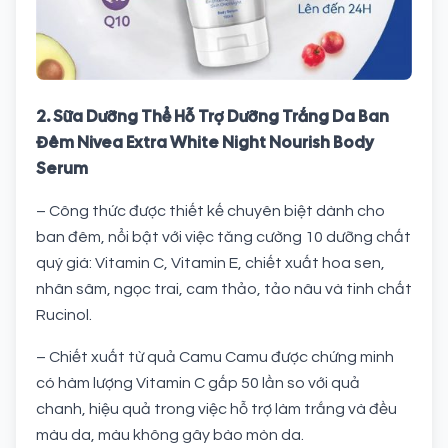
2. Sữa Dưỡng Thể Hỗ Trợ Dưỡng Trắng Da Ban
Đêm Nivea Extra White Night Nourish Body
Serum
– Công thức được thiết kế chuyên biệt dành cho
ban đêm, nổi bật với việc tăng cường 10 dưỡng chất
quý giá: Vitamin C, Vitamin E, chiết xuất hoa sen,
nhân sâm, ngọc trai, cam thảo, tảo nâu và tinh chất
Rucinol.
– Chiết xuất từ quả Camu Camu được chứng minh
có hàm lượng Vitamin C gấp 50 lần so với quả
chanh, hiệu quả trong việc hỗ trợ làm trắng và đều
màu da, màu không gây bào mòn da.