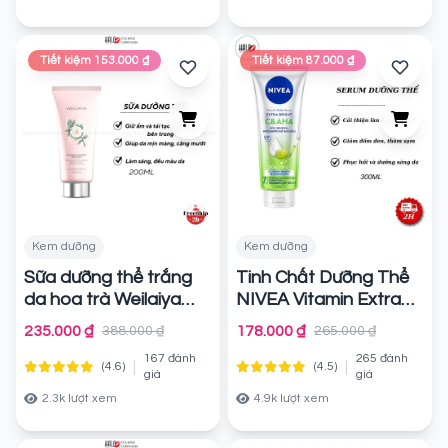
Tiết kiệm 153.000 ₫
Tiết kiệm 87.000 ₫
Kem dưỡng
Kem dưỡng
Sữa dưỡng thể trắng
Tinh Chất Dưỡng Thể
da hoa trà Weilaiya
NIVEA Vitamin Extra
Bright C&AHA Dưỡng
Chính hãng
235.000 ₫
178.000 ₫
388.000 ₫
265.000 ₫
Sáng & Làm Sạch Da
167 đánh
265 đánh
Chết (300 ml)
|
|
(4.6)
(4.5)
Chính
giá
giá
hãng
2.3k lượt xem
4.9k lượt xem