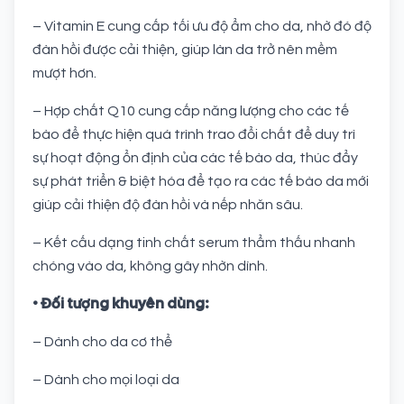
– Vitamin E cung cấp tối ưu độ ẩm cho da, nhờ đó độ
đàn hồi được cải thiện, giúp làn da trở nên mềm
mượt hơn.
– Hợp chất Q10 cung cấp năng lượng cho các tế
bào để thực hiện quá trình trao đổi chất để duy trì
sự hoạt động ổn định của các tế bào da, thúc đẩy
sự phát triển & biệt hóa để tạo ra các tế bào da mới
giúp cải thiện độ đàn hồi và nếp nhăn sâu.
– Kết cấu dạng tinh chất serum thẩm thấu nhanh
chóng vào da, không gây nhờn dính.
• Đối tượng khuyên dùng:
– Dành cho da cơ thể
– Dành cho mọi loại da