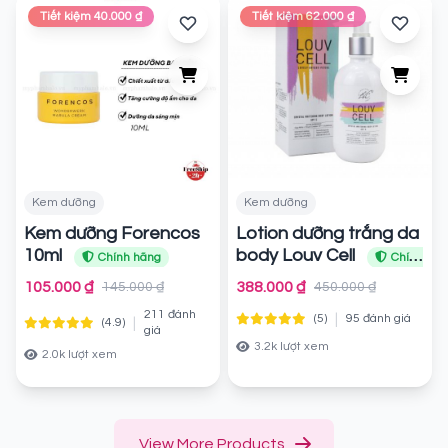
Tiết kiệm 40.000 ₫
Tiết kiệm 62.000 ₫
Kem dưỡng
Kem dưỡng
Kem dưỡng Forencos
Lotion dưỡng trắng da
10ml
body Louv Cell
Chính hãng
Chính
hãng
105.000 ₫
388.000 ₫
145.000 ₫
450.000 ₫
211 đánh
|
(5)
95 đánh giá
|
(4.9)
giá
3.2k lượt xem
2.0k lượt xem
View More Products