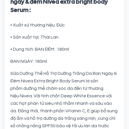
ngày & đêm Nivea extra bright body
Serum :
• Xuất xứ thương hiệu: Đức
• Sản xuất tại: Thái Lan
• Dung tích: BAN ĐÊM: 180ml
BAN NGÀY: 180ml
Sữa Dưỡng Thể Hỗ Trợ Dưỡng Trắng Da Ban Ngày &
Đêm Nivea Extra Bright Body Serum là sản
phẩm dưỡng thể chăm sóc da đến từ thương
hiệu Nivea. Với tinh chất Deep White Essence với
các hạt phân tử siêu nhỏ thấm nhanh và sâu vào
da. Đồng thời, thành phần Vitamin C, E giúp bổ sung
độ ẩm và hỗ trợ dưỡng da trắng sáng mịn, cùng chỉ
số chống nắng SPF50 bảo vệ tối ưu làn da trước