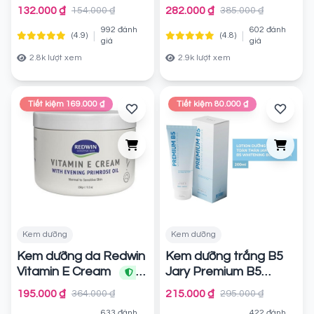
Đàn Hồi, Căng Mịn
Body Booster Dưỡng
132.000 ₫
282.000 ₫
154.000 ₫
385.000 ₫
Nivea Extra Bright
Sáng Da 250ml
992 đánh
602 đánh
Body Lotion
|
|
(4.9)
(4.8)
Chính
Chính hãng
giá
giá
hãng
2.8k lượt xem
2.9k lượt xem
Tiết kiệm 169.000 ₫
Tiết kiệm 80.000 ₫
Kem dưỡng
Kem dưỡng
Kem dưỡng da Redwin
Kem dưỡng trắng B5
Vitamin E Cream
Jary Premium B5
Whitening Body Lotion
Chính hãng
195.000 ₫
215.000 ₫
364.000 ₫
295.000 ₫
Chính hãng
633 đánh
422 đánh