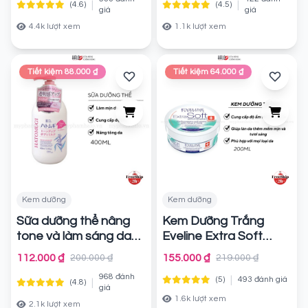
|
|
(4.6)
(4.5)
giá
giá
4.4k lượt xem
1.1k lượt xem
Tiết kiệm 88.000 ₫
Tiết kiệm 64.000 ₫
Kem dưỡng
Kem dưỡng
Sữa dưỡng thể nâng
Kem Dưỡng Trắng
tone và làm sáng da
Eveline Extra Soft
toàn thân Hatomugi
Face And Body 200ml
112.000 ₫
155.000 ₫
200.000 ₫
219.000 ₫
Chính hãng
Chính hãng
968 đánh
|
(5)
493 đánh giá
|
(4.8)
giá
1.6k lượt xem
2.1k lượt xem