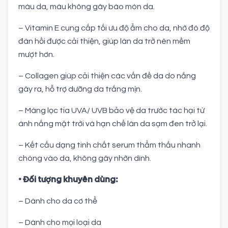
màu da, màu không gây bào mòn da.
– Vitamin E cung cấp tối ưu độ ẩm cho da, nhờ đó độ
đàn hồi được cải thiện, giúp làn da trở nên mềm
mượt hơn.
– Collagen giúp cải thiện các vấn đề da do nắng
gây ra, hỗ trợ dưỡng da trắng mịn.
– Màng lọc tia UVA/ UVB bảo vệ da trước tác hại từ
ánh nắng mặt trời và hạn chế làn da sạm đen trở lại.
– Kết cấu dạng tinh chất serum thẩm thấu nhanh
chóng vào da, không gây nhờn dính.
• Đối tượng khuyên dùng:
– Dành cho da cơ thể
– Dành cho mọi loại da