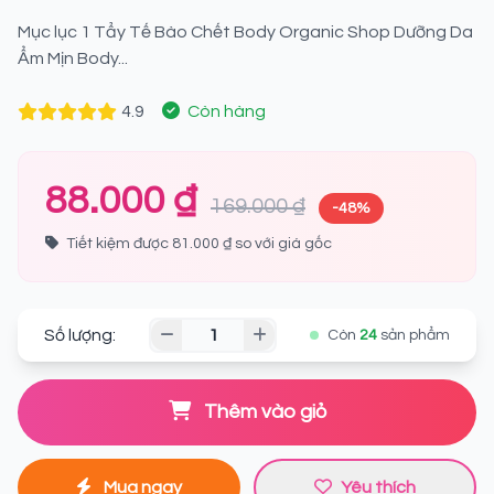
Mục lục 1 Tẩy Tế Bào Chết Body Organic Shop Dưỡng Da
Ẩm Mịn Body...
4.9
Còn hàng
88.000 ₫
169.000 ₫
-48%
Tiết kiệm được 81.000 ₫ so với giá gốc
Số lượng:
Còn
24
sản phẩm
Thêm vào giỏ
Mua ngay
Yêu thích