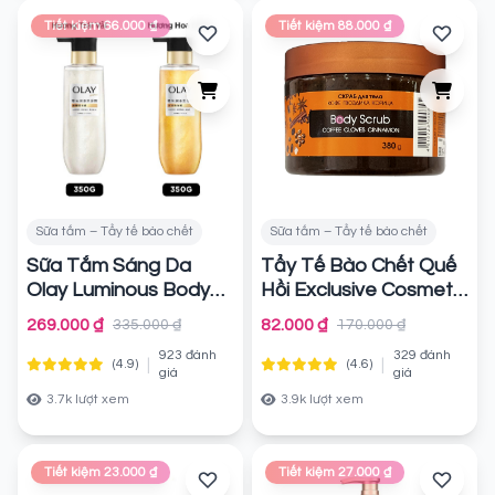
Tiết kiệm 66.000 ₫
Tiết kiệm 88.000 ₫
Sữa tắm – Tẩy tế bào chết
Sữa tắm – Tẩy tế bào chết
Sữa Tắm Sáng Da
Tẩy Tế Bào Chết Quế
Olay Luminous Body
Hồi Exclusive Cosmetic
Wash Hương Nước
Cafe Gel Scrub Coffee
269.000 ₫
82.000 ₫
335.000 ₫
170.000 ₫
Hoa Cao Cấp 350g
& Cinnamon Cloves
923 đánh
329 đánh
380g
|
|
(4.9)
(4.6)
Chính hãng
Chính hãng
giá
giá
3.7k lượt xem
3.9k lượt xem
Tiết kiệm 23.000 ₫
Tiết kiệm 27.000 ₫