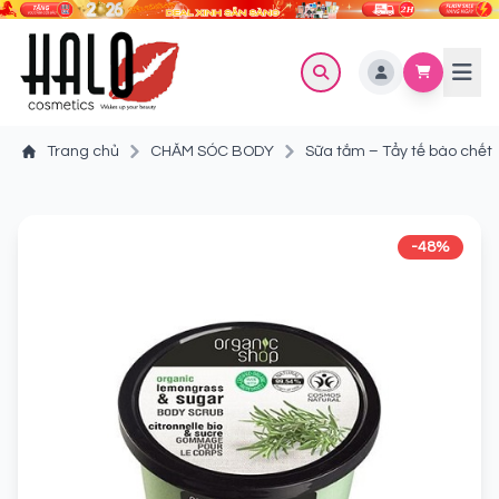
Trang chủ
CHĂM SÓC BODY
Sữa tắm – Tẩy tế bào chết
-48%