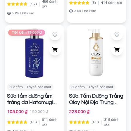
486 đánh
|
(5)
414 đánh giá
|
(4.7)
Chính hãng
giá
3.6k lượt xem
2.8k lượt xem
Tiết kiệm 75.000 ₫
Sữa tắm – Tẩy tế bào chết
Sữa tắm – Tẩy tế bào chết
Sữa tắm dưỡng ẩm
Sữa Tắm Dưỡng Trắng
trắng da Hatomugi
Olay Nội Địa Trung
Vitamin C + B3 500g
Chính hãng
105.000 ₫
228.000 ₫
180.000 ₫
(Mẫu mới)
Chính hãng
611 đánh
315 đánh
|
|
(4.6)
(4.9)
giá
giá