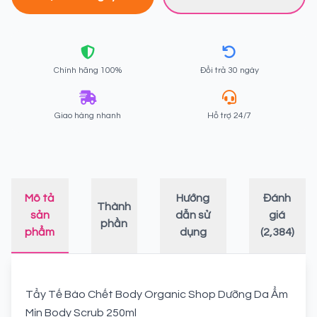
Chính hãng 100%
Đổi trả 30 ngày
Giao hàng nhanh
Hỗ trợ 24/7
Mô tả
Hướng
Đánh
Thành
sản
dẫn sử
giá
phần
phẩm
dụng
(2,384)
Tẩy Tế Bào Chết Body Organic Shop Dưỡng Da Ẩm
Mịn Body Scrub 250ml