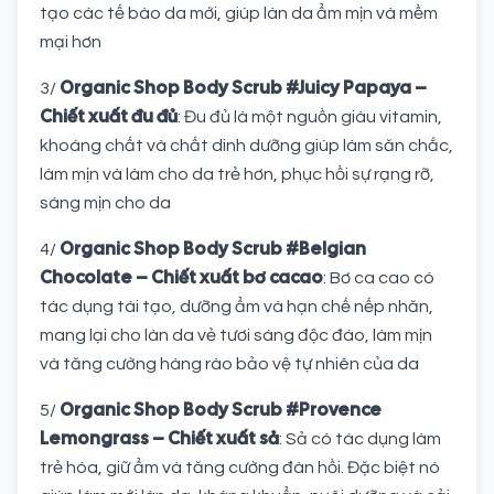
tạo các tế bào da mới, giúp làn da ẩm mịn và mềm
mại hơn
Organic Shop Body Scrub #Juicy Papaya –
3/
Chiết xuất đu đủ
: Đu đủ là một nguồn giàu vitamin,
khoáng chất và chất dinh dưỡng giúp làm săn chắc,
làm mịn và làm cho da trẻ hơn, phục hồi sự rạng rỡ,
sáng mịn cho da
Organic Shop Body Scrub #Belgian
4/
Chocolate – Chiết xuất bơ cacao
: Bơ ca cao có
tác dụng tái tạo, dưỡng ẩm và hạn chế nếp nhăn,
mang lại cho làn da vẻ tươi sáng độc đáo, làm mịn
và tăng cường hàng rào bảo vệ tự nhiên của da
Organic Shop Body Scrub #Provence
5/
Lemongrass – Chiết xuất sả
: Sả có tác dụng làm
trẻ hóa, giữ ẩm và tăng cường đàn hồi. Đặc biệt nó