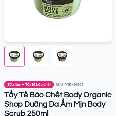
Sữa tắm – Tẩy tế bào chết
SKU: PRD-36592
Tẩy Tế Bào Chết Body Organic
Shop Dưỡng Da Ẩm Mịn Body
Scrub 250ml