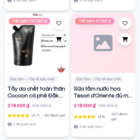
4.3k lượt xem
3.7k lượt xem
Tiết kiệm 107.000 ₫
Tiết kiệm 47.000 ₫
Sữa tắm – Tẩy tế bào chết
Sữa tắm – Tẩy tế bào chết
Tẩy da chết toàn thân
Sữa tắm nước hoa
Cocoon cà phê Đắk
Tesori d'Oriente đủ mùi
Lắk túi refill 600ml
Chính hãng
218.000 ₫
218.000 ₫
325.000 ₫
265.000 ₫
Chính hãng
327 đánh
|
(4.7)
60 đánh giá
|
(4.8)
giá
1.4k lượt xem
2.6k lượt xem