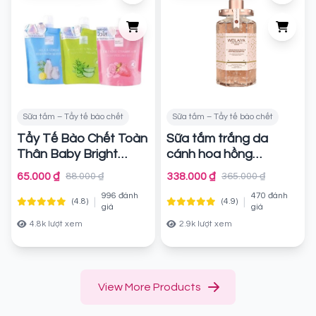
Sữa tắm – Tẩy tế bào chết
Sữa tắm – Tẩy tế bào chết
Tẩy Tế Bào Chết Toàn
Sữa tắm trắng da
Thân Baby Bright
cánh hoa hồng
Body Bath Scrub /
Damask Weilaiya
65.000 ₫
338.000 ₫
88.000 ₫
365.000 ₫
Peeling Gel
Grand Rose Extracts
Chính
996 đánh
470 đánh
Whitening Shower Gel
|
|
(4.8)
(4.9)
hãng
giá
giá
Chính hãng
4.8k lượt xem
2.9k lượt xem
View More Products