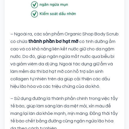
– Ngoài ra, các sản phẩm Organic Shop Body Scrub
thành phần bơ hạt mỡ
có chứa
có tính dưỡng ẩm
cao và có khả năng liên kết nước giữ cho da ngậm
nước. Do đó, giúp ngăn ngừa mất nước qua biểu bì
và giảm viêm da dị ứng. Ngoài tác dụng giữ ẩm và
làm mềm da thì bơ hạt mỡ còn hỗ trợ sản sinh
collagen tự nhiên trên da giúp cải thiện các dấu
hiệu lão hóa và các triệu chứng của da khô.
– Sử dụng đường là thành phần chính trong việc tẩy
tế bào, giúp làm sáng làn da mệt mỏi, xỉn màu để
mang lại làn da khỏe mạnh, mịn màng. Đồng thời tẩy
tế bào chết bằng đường cũng ngăn ngừa lão hóa
da theo cách tự nhiên.