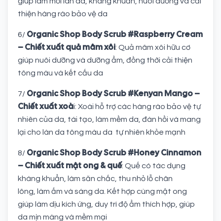
giúp làm mới làn da, kháng khuẩn, nuôi dưỡng và cải
thiện hàng rào bảo vệ da
Organic Shop Body Scrub #Raspberry Cream
6/
– Chiết xuất quả mâm xôi
: Quả mâm xôi hữu cơ
giúp nuôi dưỡng và dưỡng ẩm, đồng thời cải thiện
tông màu và kết cấu da
Organic Shop Body Scrub #Kenyan Mango –
7/
Chiết xuất xoà
i: Xoài hỗ trợ các hàng rào bảo vệ tự
nhiên của da, tái tạo, làm mềm da, đàn hồi và mang
lại cho làn da tông màu da tự nhiên khỏe mạnh
Organic Shop Body Scrub #Honey Cinnamon
8/
– Chiết xuất mật ong & quế
: Quế có tác dụng
kháng khuẩn, làm săn chắc, thu nhỏ lỗ chân
lông, làm ấm và sáng da. Kết hợp cùng mật ong
giúp làm dịu kích ứng, duy trì độ ẩm thích hợp, giúp
da mịn màng và mềm mại