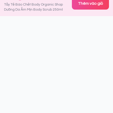
Thêm vào giỏ
Tẩy Tế Bào Chết Body Organic Shop
Dưỡng Da Ẩm Mịn Body Scrub 250ml
Đăng ký nhận thông tin ưu đãi
Là người đầu tiên nhận được thông tin về sản phẩm mới,
khuyến mãi đặc biệt và tips làm đẹp từ chuyên gia