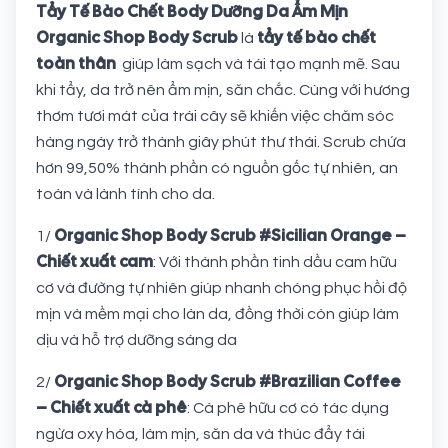
Tẩy Tế Bào Chết Body Dưỡng Da Ẩm Mịn
Organic Shop Body Scrub
tẩy tế bào chết
là
toàn thân
giúp làm sạch và tái tạo mạnh mẽ. Sau
khi tẩy, da trở nên ẩm mịn, săn chắc. Cùng với hương
thơm tươi mát của trái cây sẽ khiến việc chăm sóc
hàng ngày trở thành giây phút thư thái. Scrub chứa
hơn 99,50% thành phần có nguồn gốc tự nhiên, an
toàn và lành tính cho da.
Organic Shop Body Scrub #Sicilian Orange –
1/
Chiết xuất cam
: Với thành phần tinh dầu cam hữu
cơ và đường tự nhiên giúp nhanh chóng phục hồi độ
mịn và mềm mại cho làn da, đồng thời còn giúp làm
dịu và hỗ trợ dưỡng sáng da
Organic Shop Body Scrub #Brazilian Coffee
2/
– Chiết xuất cà phê
: Cà phê hữu cơ có tác dụng
ngừa oxy hóa, làm mịn, săn da và thúc đẩy tái