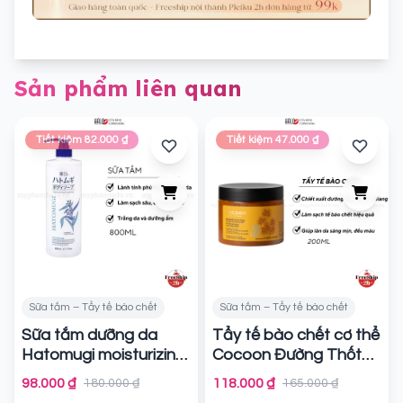
Sản phẩm liên quan
Tiết kiệm 82.000 ₫
Tiết kiệm 47.000 ₫
Sữa tắm – Tẩy tế bào chết
Sữa tắm – Tẩy tế bào chết
Sữa tắm dưỡng da
Tẩy tế bào chết cơ thể
Hatomugi moisturizing
Cocoon Đường Thốt
washing 800ml
Nốt An Giang Palm
Chính
98.000 ₫
118.000 ₫
180.000 ₫
165.000 ₫
Sugar Body Polish
hãng