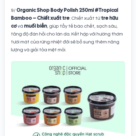
Organic Shop Body Polish 250ml #Tropical
9/
Bamboo – Chiết xuất tre
tre hữu
: Chiết xuất từ
cơ
muối biển
và
, giúp tẩy tế bào chết, sạch sâu,
tăng độ đàn hồi cho làn da. Kết hợp với hương thơm
tươi mát của rừng nhiệt đới sẽ bổ sung thêm năng
lượng và giải tỏa mệt mỏi.