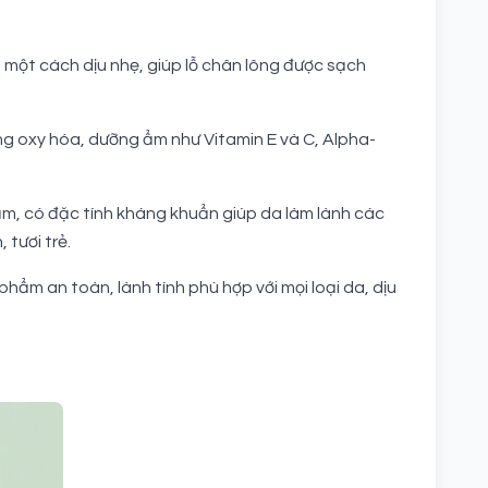
 một cách dịu nhẹ, giúp lỗ chân lông được sạch
g oxy hóa, dưỡng ẩm như Vitamin E và C, Alpha-
ảm, có đặc tính kháng khuẩn giúp da làm lành các
tươi trẻ.
ẩm an toàn, lành tính phù hợp với mọi loại da, dịu