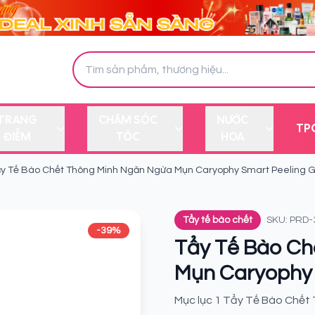
TRANG
CHĂM SÓC
NƯỚC
TP
ĐIỂM
TÓC
HOA
y Tế Bào Chết Thông Minh Ngăn Ngừa Mụn Caryophy Smart Peeling G
Tẩy tế bào chết
SKU: PRD-
-39%
Tẩy Tế Bào Ch
Mụn Caryophy 
Mục lục 1 Tẩy Tế Bào Chết