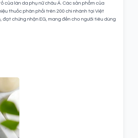
ố của làn da phụ nữ châu Á. Các sản phẩm của
iệu thuốc phân phối trên 200 chi nhánh tại Việt
n, đạt chứng nhận EG, mang đến cho người tiêu dùng