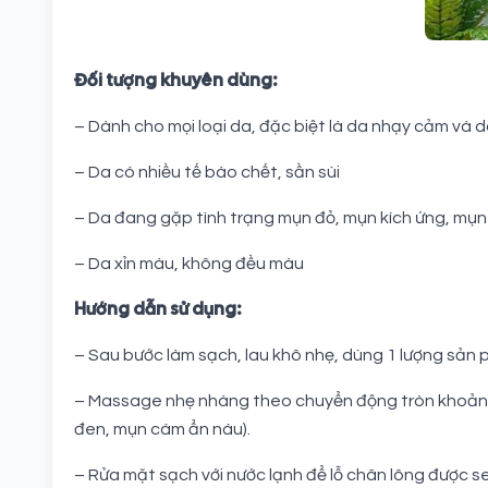
Đối tượng khuyên dùng:
– Dành cho mọi loại da, đặc biệt là da nhạy cảm và 
– Da có nhiều tế bào chết, sần sùi
– Da đang gặp tình trạng mụn đỏ, mụn kích ứng, mụn
– Da xỉn màu, không đều màu
Hướng dẫn sử dụng:
– Sau bước làm sạch, lau khô nhẹ, dùng 1 lượng sản
– Massage nhẹ nhàng theo chuyển động tròn khoảng 2
đen, mụn cám ẩn náu).
– Rửa mặt sạch với nước lạnh để lỗ chân lông được s