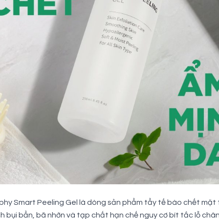
y Smart Peeling Gel là dòng sản phẩm tẩy tế bào chết mặt t
 bụi bẩn, bã nhờn và tạp chất hạn chế nguy cơ bít tắc lỗ chân 