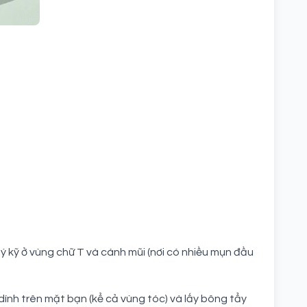
 kỹ ở vùng chữ T và cánh mũi (nơi có nhiều mụn đầu
ính trên mặt bạn (kể cả vùng tóc) và lấy bông tẩy