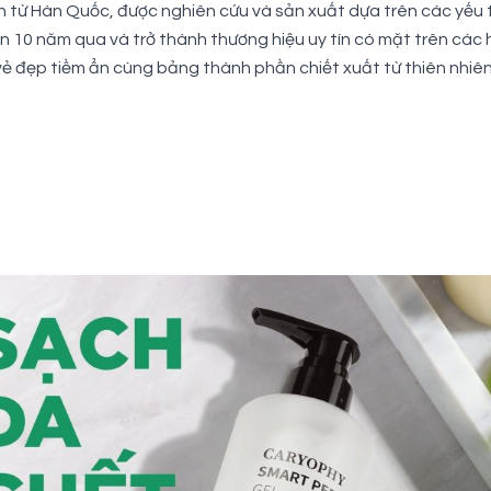
ừ Hàn Quốc, được nghiên cứu và sản xuất dựa trên các yếu t
 10 năm qua và trở thành thương hiệu uy tín có mặt trên các h
 đẹp tiềm ẩn cùng bảng thành phần chiết xuất từ thiên nhiê