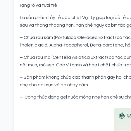
rạng rỡ và tươi trẻ
Là sản phẩm tẩy tế bào chết Vật Lý giúp loại bỏ tế 
sâu và thông thoáng hơn, hạn chế nguy cơ bít tắc g
– Chứa rau sam (Portulaca Oleracea Extract) có tá
linolenic acid, Alpha-tocopherol, Beta-carotene, hỗ
– Chứa rau má (Centella Asiatica Extract) có tác d
nốt mụn, mờ sẹo. Các Vitamin và hoạt chất chứa tron
– Sản phẩm không chứa các thành phần gây hại cho là
nhẹ cho da mụn và da nhạy cảm.
– Công thức dạng gel nước mỏng nhẹ hạn chế sự chà 