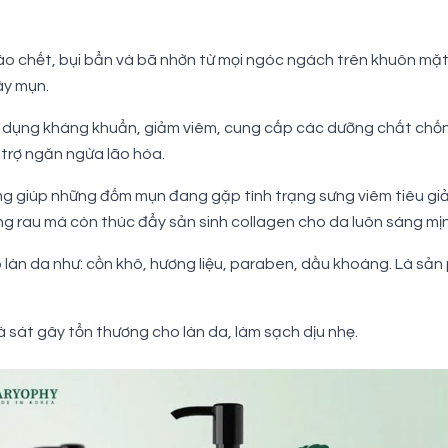
bào chết, bụi bẩn và bã nhờn từ mọi ngóc ngách trên khuôn mặt
ây mụn.
c dụng kháng khuẩn, giảm viêm, cung cấp các dưỡng chất chốn
 trợ ngăn ngừa lão hóa.
ụng giúp những đốm mụn đang gặp tình trạng sưng viêm tiêu gi
g rau má còn thúc đẩy sản sinh collagen cho da luôn sáng mịn, 
n da như: cồn khô, hương liệu, paraben, dầu khoáng. Là sản ph
sát gây tổn thương cho làn da, làm sạch dịu nhẹ.