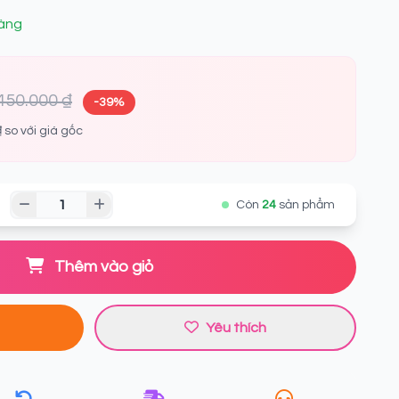
àng
450.000 ₫
-39%
 so với giá gốc
Còn
24
sản phẩm
Thêm vào giỏ
Yêu thích