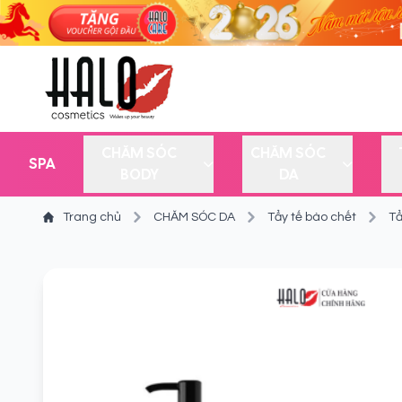
CHĂM SÓC
CHĂM SÓC
SPA
BODY
DA
Trang chủ
CHĂM SÓC DA
Tẩy tế bào chết
Tẩ