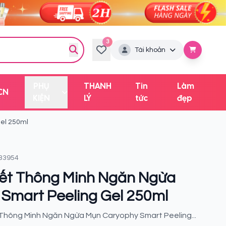
3
Tài khoản
PHỤ
THANH
Tin
Làm
CN
KIỆN
LÝ
tức
đẹp
el 250ml
33954
ết Thông Minh Ngăn Ngừa
Smart Peeling Gel 250ml
 Thông Minh Ngăn Ngừa Mụn Caryophy Smart Peeling...