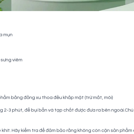
da mụn
 sưng viêm
 phẩm bằng đồng xu thoa đều khắp mặt (trừ mắt, môi)
-3 phút, để bụi bẩn và tạp chất được đưa ra bên ngoài.Chú ý
e khít. Hãy kiểm tra để đảm bảo rằng không còn cặn sản phẩm d