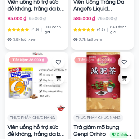
Viên uống hỗ trợ sức
Viên Uống Trắng Da
đề kháng, trắng da bổ
Angel's Liquid
sung Vitamin C DHC
Glutathione Oneday
85.000 ₫
585.000 ₫
95.000 ₫
795.000 ₫
Vitamin C Hard
Collagen 600mgx72
909 đánh
840 đánh
Capsule gói 30 ngày
Viên
|
|
(4.9)
(4.5)
Chính hãng
giá
giá
60 viên
Chính hãng
3.8k lượt xem
3.7k lượt xem
Tiết kiệm 38.000 ₫
Tiết kiệm 142.000 ₫
THỰC PHẨM CHỨC NĂNG
THỰC PHẨM CHỨC NĂNG
Viên uống hỗ trợ sức
Trà giảm mỡ bụng
đề kháng, trắng da bổ
Genpi Orihiro
Chính