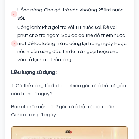
Uống nóng: Cho gói trà vào khoảng 250ml nước
sôi.
Uống lạnh: Pha gói trà với 1 ít nước sôi. Để vài
phút cho trà ngấm. Sau đó có thể đổ thêm nước
mát để lắc loãng trà ra uống lại trong ngày. Hoặc
nếu muốn uống đặc thì để trà nguội hoặc cho
vào tủ lạnh mát rồi uống.
Liều lượng sử dụng:
1. Có thể uống tối đa bao nhiêu gói trà ổi hỗ trợ giảm
cân trong 1 ngày?
Bạn chỉ nên uống 1-2 gói trà ổi hỗ trợ giảm cân
Orihiro trong 1 ngày.