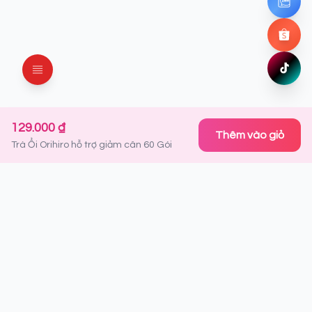
Chat ng
Shopee
Mua ng
TikTok
Xem ng
129.000 ₫
Thêm vào giỏ
Trà Ổi Orihiro hỗ trợ giảm cân 60 Gói