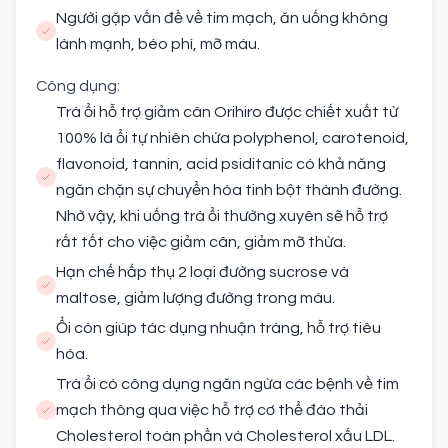
Người gặp vấn đề về tim mạch, ăn uống không
lành mạnh, béo phì, mỡ máu.
Công dụng:
Trà ổi hỗ trợ giảm cân Orihiro được chiết xuất từ
100% lá ổi tự nhiên chứa polyphenol, carotenoid,
flavonoid, tannin, acid psiditanic có khả năng
ngăn chặn sự chuyển hóa tinh bột thành đường.
Nhờ vậy, khi uống trà ổi thường xuyên sẽ hỗ trợ
rất tốt cho việc giảm cân, giảm mỡ thừa.
Hạn chế hấp thụ 2 loại đường sucrose và
maltose, giảm lượng đường trong máu.
Ổi còn giúp tác dụng nhuận tràng, hỗ trợ tiêu
hóa.
Trà ổi có công dụng ngăn ngừa các bệnh về tim
mạch thông qua việc hỗ trợ cơ thể đào thải
Cholesterol toàn phần và Cholesterol xấu LDL.