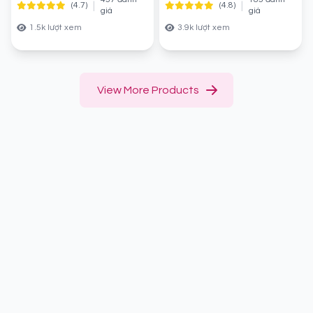
|
|
(4.7)
(4.8)
giá
giá
1.5k lượt xem
3.9k lượt xem
View More Products