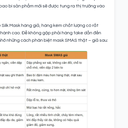
ao bì sản phẩm mới sẽ được tung ra thị trường vào
 Silk Mask hàng giả, hàng kém chất lượng có rất
 thành cao. Để không gặp phải hàng fake dẫn đến
hớ những cách phân biệt mask SMAS thật – giả sau: