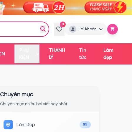
3
Tài khoản
PHỤ
THANH
Tin
Làm
CN
KIỆN
LÝ
tức
đẹp
Chuyên mục
Chuyên mục nhiều bài viết hay nhất
Làm đẹp
95