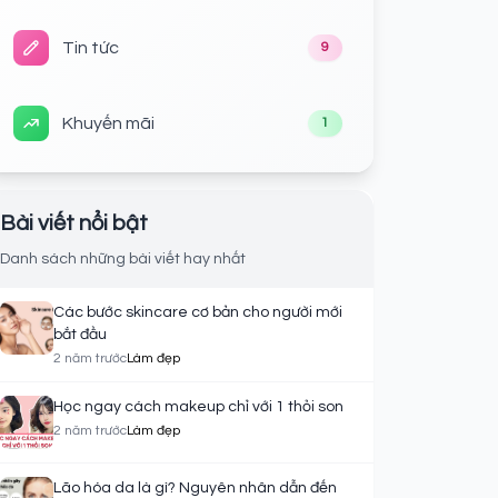
Tin tức
9
Khuyến mãi
1
Bài viết nổi bật
Danh sách những bài viết hay nhất
Các bước skincare cơ bản cho người mới
bắt đầu
2 năm trước
Làm đẹp
Học ngay cách makeup chỉ với 1 thỏi son
2 năm trước
Làm đẹp
Lão hóa da là gì? Nguyên nhân dẫn đến