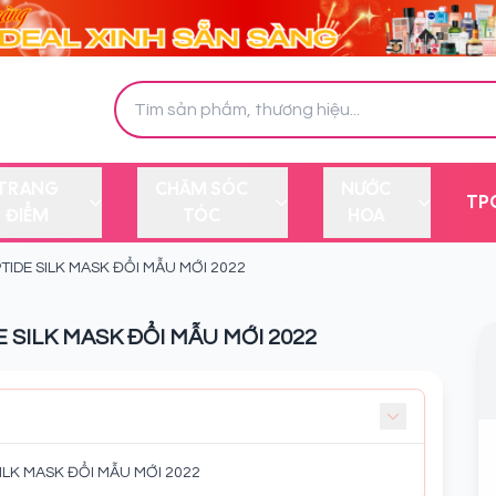
TRANG
CHĂM SÓC
NƯỚC
TP
ĐIỂM
TÓC
HOA
IDE SILK MASK ĐỔI MẪU MỚI 2022
SILK MASK ĐỔI MẪU MỚI 2022
ILK MASK ĐỔI MẪU MỚI 2022