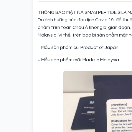
THÔNG BÁO MẶT NẠ SMAS PEPTIDE SILK MA
Do ảnh hưởng của đại dịch Covid 19, để thuậ
phẩm trên toàn Châu Á không bị gián đoạn
Malaysia. Vì thế, trên bao bì sản phẩm mặt n
+ Mẫu sản phẩm cũ: Product of Japan.
+ Mẫu sản phẩm mới: Made in Malaysia.