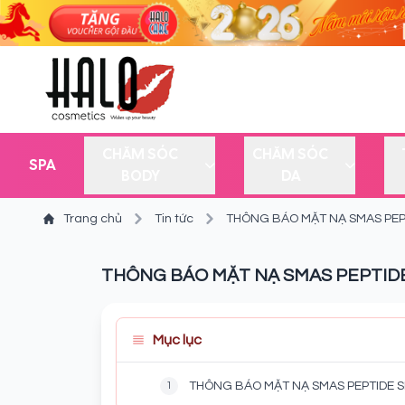
CHĂM SÓC
CHĂM SÓC
SPA
BODY
DA
Trang chủ
Tin tức
THÔNG BÁO MẶT NẠ SMAS PEPT
THÔNG BÁO MẶT NẠ SMAS PEPTIDE 
Mục lục
1
THÔNG BÁO MẶT NẠ SMAS PEPTIDE S