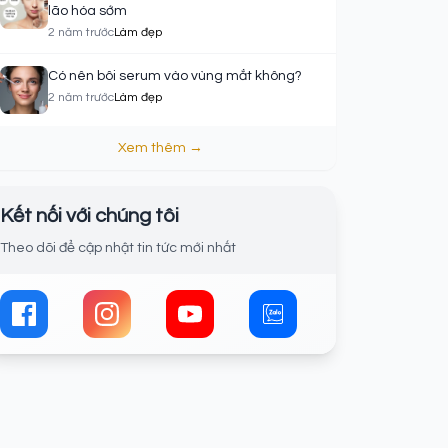
lão hóa sớm
2 năm trước
Làm đẹp
Có nên bôi serum vào vùng mắt không?
2 năm trước
Làm đẹp
Xem thêm →
Kết nối với chúng tôi
Theo dõi để cập nhật tin tức mới nhất