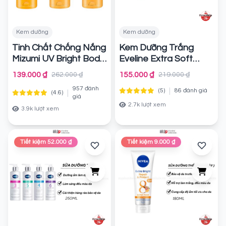
Kem dưỡng
Kem dưỡng
Tinh Chất Chống Nắng
Kem Dưỡng Trắng
Mizumi UV Bright Body
Eveline Extra Soft
Fragrance Free
Face And Body 200ml
139.000 ₫
155.000 ₫
262.000 ₫
219.000 ₫
SPF50+ PA++++
Chính hãng
957 đánh
|
(5)
86 đánh giá
|
(4.6)
Chính hãng
giá
2.7k lượt xem
3.9k lượt xem
Tiết kiệm 52.000 ₫
Tiết kiệm 9.000 ₫