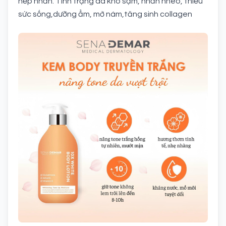
nếp nhăn. Tình trạng da khô sạm, nhăn nheo, thiếu
sức sống,dưỡng ẩm, mờ nám,tăng sinh collagen