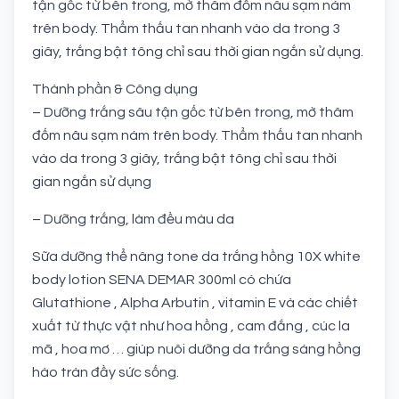
tận gốc từ bên trong, mờ thâm đốm nâu sạm nám
trên body. Thẩm thấu tan nhanh vào da trong 3
giây, trắng bật tông chỉ sau thời gian ngắn sử dụng.
Thành phần & Công dụng
– Dưỡng trắng sâu tận gốc từ bên trong, mờ thâm
đốm nâu sạm nám trên body. Thẩm thấu tan nhanh
vào da trong 3 giây, trắng bật tông chỉ sau thời
gian ngắn sử dụng
– Dưỡng trắng, làm đều màu da
Sữa dưỡng thể nâng tone da trắng hồng 10X white
body lotion SENA DEMAR 300ml có chứa
Glutathione , Alpha Arbutin , vitamin E và các chiết
xuất từ thực vật như hoa hồng , cam đắng , cúc la
mã , hoa mơ … giúp nuôi dưỡng da trắng sáng hồng
hào tràn đầy sức sống.