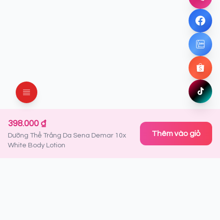
Gọi nga
Facebo
Chat ng
Zalo
Chat ng
Shopee
Mua ng
TikTok
Xem ng
398.000 ₫
Thêm vào giỏ
Dưỡng Thể Trắng Da Sena Demar 10x
White Body Lotion