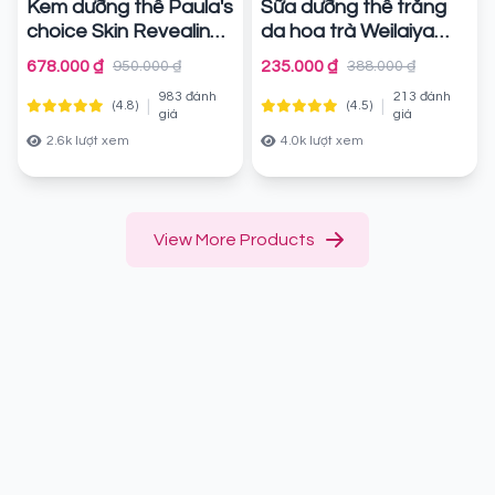
Kem dưỡng thể Paula's
Sữa dưỡng thể trắng
choice Skin Revealing
da hoa trà Weilaiya
Body Lotion 10% AHA
Chính hãng
678.000 ₫
235.000 ₫
950.000 ₫
388.000 ₫
Chính hãng
983 đánh
213 đánh
|
|
(4.8)
(4.5)
giá
giá
2.6k lượt xem
4.0k lượt xem
View More Products