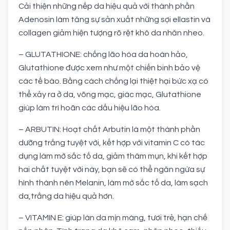
Cải thiện những nếp da hiệu quả với thành phần
Adenosin làm tăng sự sản xuất những sợi ellastin và
collagen giảm hiện tượng rõ rệt khô da nhăn nheo.
– GLUTATHIONE: chống lão hóa da hoàn hảo,
Glutathione được xem như một chiến binh bảo vệ
các tế bào. Bằng cách chống lại thiệt hại bức xạ có
thể xảy ra ở da, võng mạc, giác mạc, Glutathione
giúp làm trì hoãn các dấu hiệu lão hóa.
– ARBUTIN: Hoạt chất Arbutin là một thành phần
dưỡng trắng tuyệt vời, kết hợp với vitamin C có tác
dụng làm mờ sắc tố da, giảm thâm mụn, khi kết hợp
hai chất tuyệt vời này, bạn sẽ có thể ngăn ngừa sự
hình thành nên Melanin, làm mờ sắc tố da, làm sạch
da,trắng da hiệu quả hơn.
– VITAMIN E: giúp làn da mịn màng, tươi trẻ, hạn chế