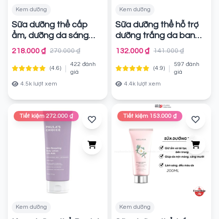
Kem dưỡng
Kem dưỡng
Sữa dưỡng thể cấp
Sữa dưỡng thể hỗ trợ
ẩm, dưỡng da sáng
dưỡng trắng da ban
mịn Vaseline Pro
ngày & đêm Nivea
218.000 ₫
132.000 ₫
270.000 ₫
141.000 ₫
Derma 250ml
extra bright body
Chính
422 đánh
597 đánh
Serum
|
|
(4.6)
(4.9)
hãng
Chính hãng
giá
giá
4.5k lượt xem
4.4k lượt xem
Tiết kiệm 272.000 ₫
Tiết kiệm 153.000 ₫
Kem dưỡng
Kem dưỡng