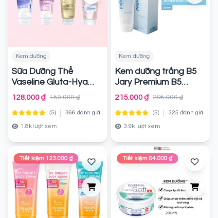
Kem dưỡng
Kem dưỡng
Sữa Dưỡng Thể
Kem dưỡng trắng B5
Vaseline Gluta-Hya
Jary Premium B5
Serum Burst Lotion
Whitening Body Lotion
128.000 ₫
215.000 ₫
150.000 ₫
295.000 ₫
Chính hãng
Chính hãng
|
|
(5)
366 đánh giá
(5)
325 đánh giá
1.8k lượt xem
3.9k lượt xem
Tiết kiệm 123.000 ₫
Tiết kiệm 64.000 ₫