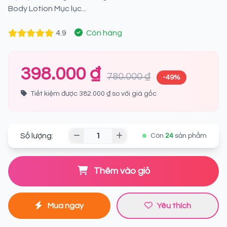
Body Lotion Mục lục...
4.9
Còn hàng
398.000 ₫
780.000 ₫
-49%
Tiết kiệm được 382.000 ₫ so với giá gốc
Số lượng:
Còn
24
sản phẩm
Thêm vào giỏ
Mua ngay
Yêu thích