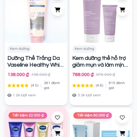
Kem dưỡng
Kem dưỡng
Dưỡng Thể Trắng Da
Kem dưỡng thể hỗ trợ
Vaseline Healthy White
giảm mụn và làm mịn
Instant Fair Serum 4X
da 2% BHA Body
138.000 ₫
788.000 ₫
195.000 ₫
975.000 ₫
Smoothing Spot
Chính hãng
261 đánh
815 đánh
Exfoliant
|
|
(4.5)
(4.6)
Chính hãng
giá
giá
1.2k lượt xem
3.3k lượt xem
Tiết kiệm 22.000 ₫
Tiết kiệm 80.000 ₫