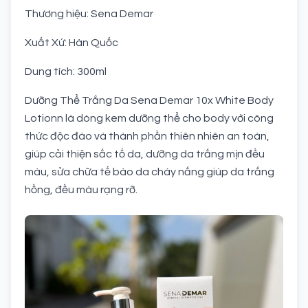
Thương hiệu: Sena Demar
Xuất Xứ: Hàn Quốc
Dung tích: 300ml
Dưỡng Thể Trắng Da Sena Demar 10x White Body
Lotionn là dòng kem dưỡng thể cho body với công
thức độc đáo và thành phần thiên nhiên an toàn,
giúp cải thiện sắc tố da, dưỡng da trắng mịn đều
màu, sửa chữa tế bào da cháy nắng giúp da trắng
hồng, đều màu rạng rỡ.