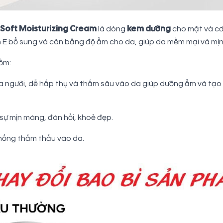
Soft Moisturizing Cream
kem dưỡng
là dòng
cho mặt và cơ
n E bổ sung và cân bằng độ ẩm cho da, giúp da mềm mại và mị
ồm:
da người, dễ hấp thụ và thấm sâu vào da giúp dưỡng ẩm và tạo 
sự mịn màng, đàn hồi, khoẻ đẹp.
hống thẩm thấu vào da.