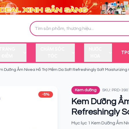
TRANG
CHĂM SÓC
NƯỚC
TP
ĐIỂM
TÓC
HOA
m Dưỡng Ẩm Nivea Hỗ Trợ Mềm Da Soft Refreshingly Soft Moisturizin
Kem dưỡng
SKU: PRD-390
-8%
Kem Dưỡng Ẩm 
Refreshingly S
Mục lục 1 Kem Dưỡng Ẩm Nive