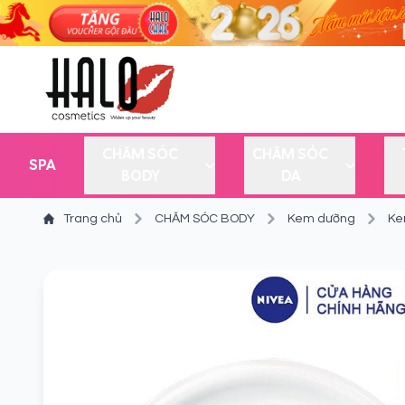
CHĂM SÓC
CHĂM SÓC
SPA
BODY
DA
Trang chủ
CHĂM SÓC BODY
Kem dưỡng
Ke