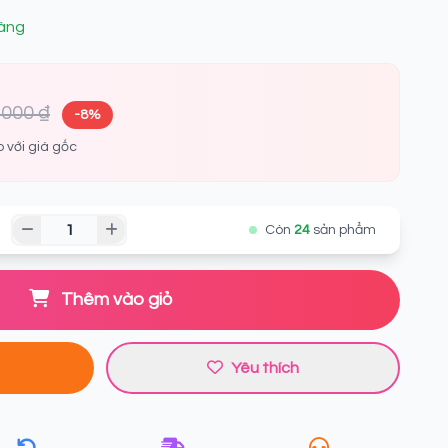
àng
.000 ₫
-8%
o với giá gốc
Còn
24
sản phẩm
Thêm vào giỏ
Yêu thích