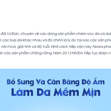
 đời từ Đức, chuyên về các dòng sản phẩm chăm sóc da và dưỡ
 có các loại da khác nhau và đó chính là lý do tại sao các sản
n hoá, giới tính và độ tuổi. Nhờ cách tiếp cận này, Nivea ph
đến các sản phẩm chống nắng. Năm 2013 NIVEA tiếp tục được n