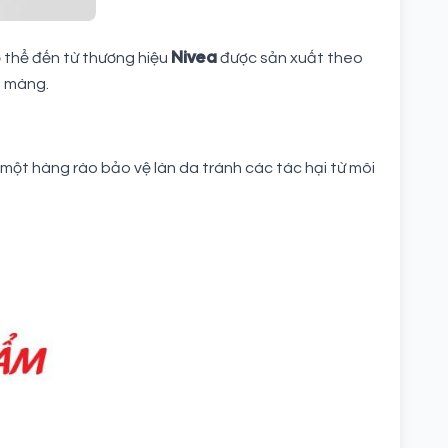
Nivea
 thể đến từ thương hiệu
được sản xuất theo
n màng.
một hàng rào bảo vệ làn da tránh các tác hại từ môi