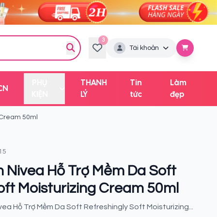
3
Tài khoản
PHỤ
THANH
Tin
Làm
CN
KIỆN
LÝ
tức
đẹp
g Cream 50ml
15
Nivea Hỗ Trợ Mềm Da Soft
oft Moisturizing Cream 50ml
a Hỗ Trợ Mềm Da Soft Refreshingly Soft Moisturizing...