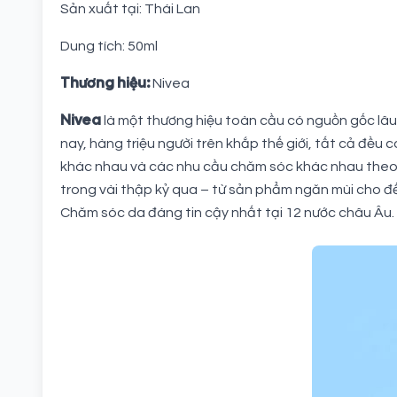
Sản xuất tại: Thái Lan
Dung tích: 50ml
Thương hiệu:
Nivea
Nivea
là một thương hiệu toàn cầu có nguồn gốc lâu
nay, hàng triệu người trên khắp thế giới, tất cả đều
khác nhau và các nhu cầu chăm sóc khác nhau theo vă
trong vài thập kỷ qua – từ sản phẩm ngăn mùi cho 
Chăm sóc da đáng tin cậy nhất tại 12 nước châu Âu.