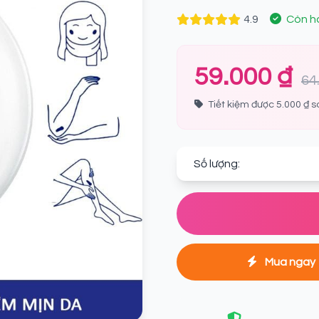
4.9
Còn h
59.000 ₫
64
Tiết kiệm được 5.000 ₫ s
Số lượng:
Mua ngay