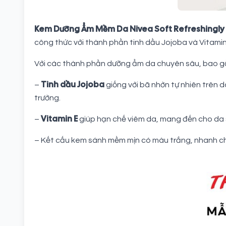
Kem Dưỡng Ẩm Mềm Da Nivea Soft Refreshingly 
công thức với thành phần tinh dầu Jojoba và Vitami
Với các thành phần dưỡng ẩm da chuyên sâu, bao g
Tinh dầu Jojoba
–
giống với bã nhờn tự nhiên trên 
trường.
Vitamin E
–
giúp hạn chế viêm da, mang đến cho da 
– Kết cấu kem sánh mềm mịn có màu trắng, nhanh c