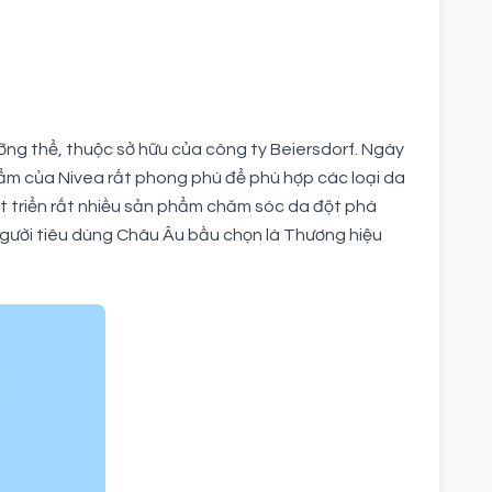
ng thể, thuộc sở hữu của công ty Beiersdorf. Ngày
 phẩm của Nivea rất phong phú để phù hợp các loại da
át triển rất nhiều sản phẩm chăm sóc da đột phá
gười tiêu dùng Châu Âu bầu chọn là Thương hiệu