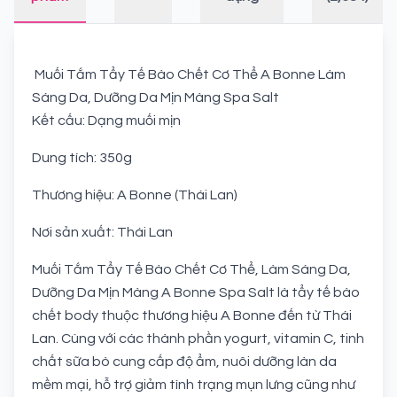
Muối Tắm Tẩy Tế Bào Chết Cơ Thể A Bonne Làm
Sáng Da, Dưỡng Da Mịn Màng Spa Salt
Kết cấu: Dạng muối mịn
Dung tích: 350g
Thương hiệu: A Bonne (Thái Lan)
Nơi sản xuất: Thái Lan
Muối Tắm Tẩy Tế Bào Chết Cơ Thể, Làm Sáng Da,
Dưỡng Da Mịn Màng A Bonne Spa Salt là tẩy tế bào
chết body thuộc thương hiệu A Bonne đến từ Thái
Lan. Cùng với các thành phần yogurt, vitamin C, tinh
chất sữa bò cung cấp độ ẩm, nuôi dưỡng làn da
mềm mại, hỗ trợ giảm tình trạng mụn lưng cũng như