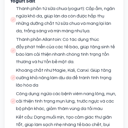
Yogurt Salt
Thành phần từ sữa chua (yogurt): Cấp ẩm, ngăn
ngừa khô da, giúp làn da còn được hấp thụ
những dưỡng chất từ sữa chua và mang lại làn
da, trắng sáng và mịn màng như lụa.
Thành phần Allantoin: Có tác dụng thúc
đẩy phát triển của các tế bào, giúp tăng sinh tế
bào làm cải thiện nhanh chóng tình trạng tổn
thương và hư tổn bề mặt da.
Khoáng chất như Magie, Kali, Canxi: Giúp tăng
cường khả năng làm dịu da để tránh tình trạng
lão hóa da
Công dụng: ngừa các bệnh viêm nang lông, mụn,
cải thiện tình trạng mụn lưng, trước ngực và các
bộ phận khác, giảm thâm vùng da tối màu
Kết cấu: Dạng muối mịn, tạo cảm giác thư giãn
tốt, giúp làm sạch nhẹ nhàng tế bào chết, bụi