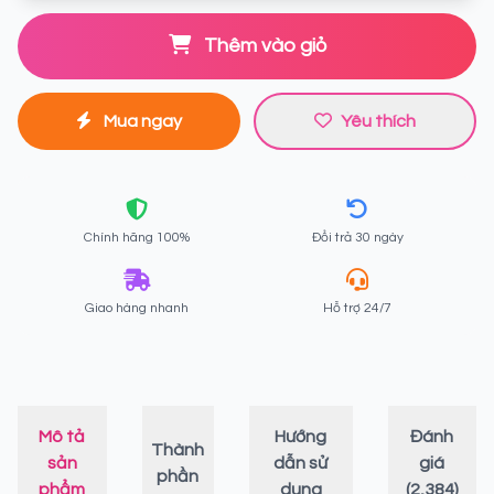
Thêm vào giỏ
Mua ngay
Yêu thích
Chính hãng 100%
Đổi trả 30 ngày
Giao hàng nhanh
Hỗ trợ 24/7
Mô tả
Hướng
Đánh
Thành
sản
dẫn sử
giá
phần
phẩm
dụng
(2,384)