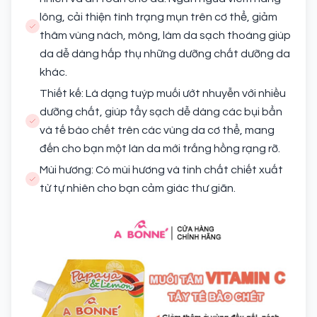
lông, cải thiện tình trạng mụn trên cơ thể, giảm
thâm vùng nách, mông, làm da sạch thoáng giúp
da dễ dàng hấp thụ những dưỡng chất dưỡng da
khác.
Thiết kế: Là dạng tuýp muối ướt nhuyễn với nhiều
dưỡng chất, giúp tẩy sạch dễ dàng các bụi bẩn
và tế bào chết trên các vùng da cơ thể, mang
đến cho bạn một làn da mới trắng hồng rạng rỡ.
Mùi hương: Có mùi hương và tinh chất chiết xuất
từ tự nhiên cho bạn cảm giác thư giãn.