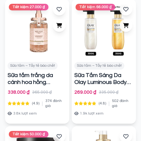
Tiết kiệm 27.000 ₫
Tiết kiệm 66.000 ₫
Sữa tắm – Tẩy tế bào chết
Sữa tắm – Tẩy tế bào chết
Sữa tắm trắng da
Sữa Tắm Sáng Da
cánh hoa hồng
Olay Luminous Body
Damask Weilaiya
Wash Hương Nước
338.000 ₫
269.000 ₫
365.000 ₫
335.000 ₫
Grand Rose Extracts
Hoa Cao Cấp 350g
374 đánh
502 đánh
Whitening Shower Gel
|
|
(4.9)
(4.8)
Chính hãng
giá
giá
Chính hãng
3.8k lượt xem
1.9k lượt xem
Tiết kiệm 50.000 ₫