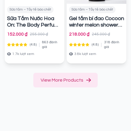
Sữa tắm – Tẩy tế bào chết
Sữa tắm – Tẩy tế bào chết
Sữa Tắm Nước Hoa
Gel tắm bí đao Cocoon
On: The Body Perfume
winter melon shower
White Body Wash
gel
Chính hãng
152.000 ₫
218.000 ₫
255.000 ₫
245.000 ₫
(1000g)
Chính hãng
863 đánh
318 đánh
|
|
(4.8)
(4.8)
giá
giá
1.7k lượt xem
3.8k lượt xem
View More Products