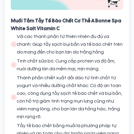
Muối Tắm Tẩy Tế Bào Chết Cơ Thể A Bonne Spa
White Salt Vitamin C
Với các thành phần từ thiên nhiên đu đủ và
chanh: Giúp tẩy sạch bụi bẩn và tế bào chết trên
da mang đến cho bạn làn da trắng hồng.
Tinh chất sữa bò: Cung cấp protein và độ ẩm,
nuôi dưỡng làn da mềm mại, mịn màng.
Thành phần chiết xuất dồi dào từ tinh chất từ
yogurt và nhiều dưỡng chất khác: Có độ an toàn
cao, công dụng tẩy sạch tế bào chết và bụi bẩn,
còn hỗ trợ giảm tình trạng mụn lưng cũng như
viêm nang lông, cho bạn làn da hồng hào, trắng
mịn rạng rỡ.
Tẩy tế bào chết bằng muối là phương pháp tự
nhiên và an toàn cho da: Ngăn ngừa viêm nang