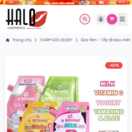
Trang chủ
CHĂM SÓC BODY
Sữa tắm – Tẩy tế bào chết
-42%