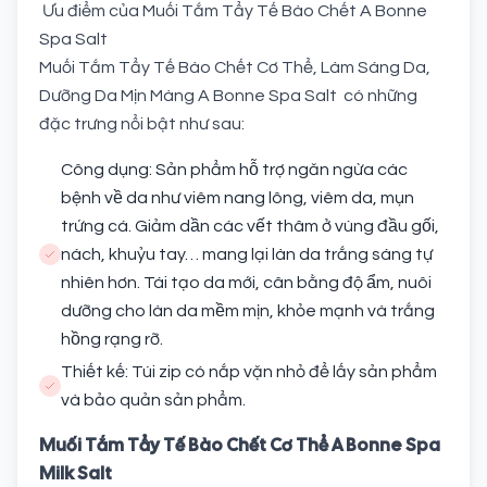
Ưu điểm của Muối Tắm Tẩy Tế Bào Chết A Bonne
Spa Salt
Muối Tắm Tẩy Tế Bào Chết Cơ Thể, Làm Sáng Da,
Dưỡng Da Mịn Màng A Bonne Spa Salt có những
đặc trưng nổi bật như sau:
Công dụng: Sản phẩm hỗ trợ ngăn ngừa các
bệnh về da như viêm nang lông, viêm da, mụn
trứng cá. Giảm dần các vết thâm ở vùng đầu gối,
nách, khuỷu tay… mang lại làn da trắng sáng tự
nhiên hơn. Tái tạo da mới, cân bằng độ ẩm, nuôi
dưỡng cho làn da mềm mịn, khỏe mạnh và trắng
hồng rạng rỡ.
Thiết kế: Túi zip có nắp vặn nhỏ để lấy sản phẩm
và bảo quản sản phẩm.
Muối Tắm Tẩy Tế Bào Chết Cơ Thể A Bonne Spa
Milk Salt