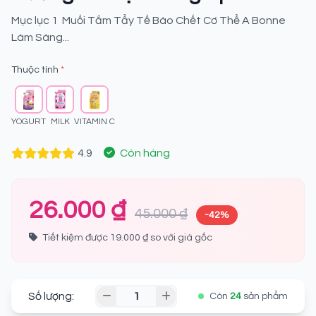
Mục lục 1 Muối Tắm Tẩy Tế Bào Chết Cơ Thể A Bonne
Làm Sáng...
Thuộc tính
*
YOGURT
MILK
VITAMIN C
4.9
Còn hàng
26.000 ₫
45.000 ₫
-42%
Tiết kiệm được 19.000 ₫ so với giá gốc
Số lượng:
Còn
24
sản phẩm