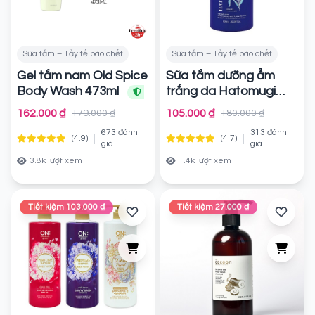
Sữa tắm – Tẩy tế bào chết
Sữa tắm – Tẩy tế bào chết
Gel tắm nam Old Spice
Sữa tắm dưỡng ẩm
Body Wash 473ml
trắng da Hatomugi
Chính hãng
Chính hãng
162.000 ₫
105.000 ₫
179.000 ₫
180.000 ₫
673 đánh
313 đánh
|
|
(4.9)
(4.7)
giá
giá
3.8k lượt xem
1.4k lượt xem
Tiết kiệm 103.000 ₫
Tiết kiệm 27.000 ₫