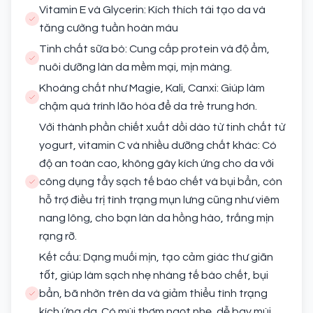
Vitamin E và Glycerin: Kích thích tái tạo da và
tăng cường tuần hoàn máu
Tinh chất sữa bò: Cung cấp protein và độ ẩm,
nuôi dưỡng làn da mềm mại, mịn màng.
Khoáng chất như Magie, Kali, Canxi: Giúp làm
chậm quá trình lão hóa để da trẻ trung hơn.
Với thành phần chiết xuất dồi dào từ tinh chất từ
yogurt, vitamin C và nhiều dưỡng chất khác: Có
độ an toàn cao, không gây kích ứng cho da với
công dụng tẩy sạch tế bào chết và bụi bẩn, còn
hỗ trợ điều trị tình trạng mụn lưng cũng như viêm
nang lông, cho bạn làn da hồng hào, trắng mịn
rạng rỡ.
Kết cấu: Dạng muối mịn, tạo cảm giác thư giãn
tốt, giúp làm sạch nhẹ nhàng tế bào chết, bụi
bẩn, bã nhờn trên da và giảm thiểu tình trạng
kích ứng da. Có mùi thơm ngọt nhẹ, dễ bay mùi