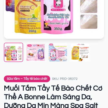
Sữa tắm – Tẩy tế bào chết
SKU: PRD-38372
Muối Tắm Tẩy Tế Bào Chết Cơ
Thể A Bonne Làm Sáng Da,
Dưỡng Da Mịn Màng Spa Salt