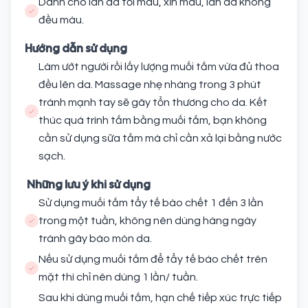
Dành cho làn da tối màu, xỉn màu, làn da không
đều màu.
Hướng dẫn sử dụng
Làm ướt người rồi lấy lượng muối tắm vừa đủ thoa
đều lên da. Massage nhẹ nhàng trong 3 phút
tránh mạnh tay sẽ gây tổn thương cho da. Kết
thúc quá trình tắm bằng muối tắm, bạn không
cần sử dụng sữa tắm mà chỉ cần xả lại bằng nước
sạch.
Những lưu ý khi sử dụng
Sử dụng muối tắm tẩy tế bào chết 1 đến 3 lần
trong một tuần, không nên dùng hàng ngày
tránh gây bào mòn da.
Nếu sử dụng muối tắm để tẩy tế bào chết trên
mặt thì chỉ nên dùng 1 lần/ tuần.
Sau khi dùng muối tắm, hạn chế tiếp xúc trực tiếp