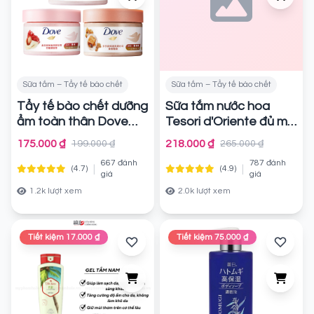
Sữa tắm – Tẩy tế bào chết
Sữa tắm – Tẩy tế bào chết
Tẩy tế bào chết dưỡng
Sữa tắm nước hoa
ẩm toàn thân Dove
Tesori d'Oriente đủ mùi
280g (Bản Trung)
Chính hãng
175.000 ₫
218.000 ₫
199.000 ₫
265.000 ₫
Chính hãng
667 đánh
787 đánh
|
|
(4.7)
(4.9)
giá
giá
1.2k lượt xem
2.0k lượt xem
Tiết kiệm 17.000 ₫
Tiết kiệm 75.000 ₫