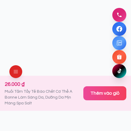
096837
Gọi nga
Facebo
Chat ng
Zalo
Chat ng
Shopee
Mua ng
TikTok
Xem ng
26.000 ₫
Muối Tắm Tẩy Tế Bào Chết Cơ Thể A
Thêm vào giỏ
Bonne Làm Sáng Da, Dưỡng Da Mịn
Màng Spa Salt