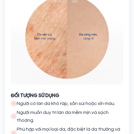
ĐỐI TƯỢNG SỬ DỤNG
Người có làn da khô ráp, sần sùi hoặc xỉn màu.
Người muốn duy trì làn da mềm mịn và sạch
thoáng.
Phù hợp với mọi loại da, đặc biệt là da thường và