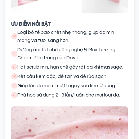
ƯU ĐIỂM NỔI BẬT
Loại bỏ tế bào chết nhẹ nhàng, giúp da mịn
màng và tươi sáng hơn.
Dưỡng ẩm tốt nhờ công nghệ ¼ Moisturizing
Cream đặc trưng của Dove.
Hạt scrub mịn, hạn chế gây rát da khi massage.
Kết cấu kem đặc, dễ tán và dễ rửa sạch.
Giúp làn da mềm mượt ngay sau khi sử dụng.
Phù hợp sử dụng 2–3 lần/tuần cho mọi loại da.