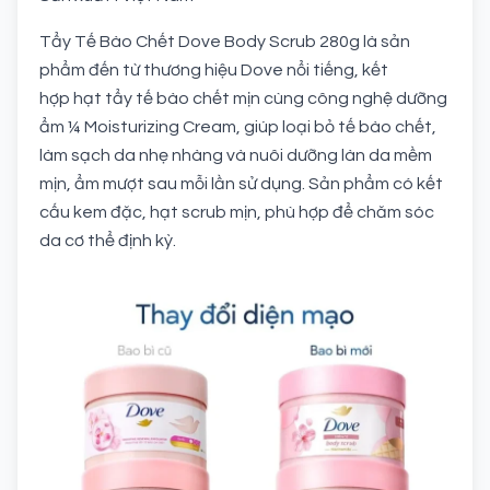
Tẩy Tế Bào Chết Dove Body Scrub 280g là sản
phẩm đến từ thương hiệu Dove nổi tiếng, kết
hợp hạt tẩy tế bào chết mịn cùng công nghệ dưỡng
ẩm ¼ Moisturizing Cream, giúp loại bỏ tế bào chết,
làm sạch da nhẹ nhàng và nuôi dưỡng làn da mềm
mịn, ẩm mượt sau mỗi lần sử dụng. Sản phẩm có kết
cấu kem đặc, hạt scrub mịn, phù hợp để chăm sóc
da cơ thể định kỳ.