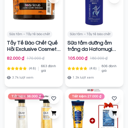
Sữa tắm – Tẩy tế bào chết
Sữa tắm – Tẩy tế bào chết
Tẩy Tế Bào Chết Quế
Sữa tắm dưỡng ẩm
Hồi Exclusive Cosmetic
trắng da Hatomugi
Cafe Gel Scrub Coffee
Chính hãng
82.000 ₫
105.000 ₫
170.000 ₫
180.000 ₫
& Cinnamon Cloves
663 đánh
806 đánh
380g
|
|
(4.6)
(4.6)
Chính hãng
giá
giá
3.7k lượt xem
1.3k lượt xem
Tiết kiệm 66.000 ₫
Tiết kiệm 27.000 ₫