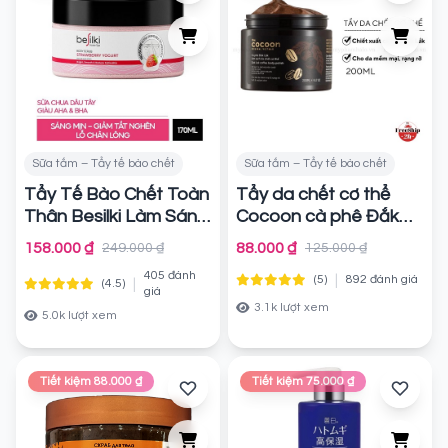
Sữa tắm – Tẩy tế bào chết
Sữa tắm – Tẩy tế bào chết
Tẩy Tế Bào Chết Toàn
Tẩy da chết cơ thể
Thân Besilki Làm Sáng
Cocoon cà phê Đắk
Da Home Spa Body
Lắk
Chính hãng
158.000 ₫
88.000 ₫
249.000 ₫
125.000 ₫
Scrub
Chính hãng
405 đánh
|
(5)
892 đánh giá
|
(4.5)
giá
3.1k lượt xem
5.0k lượt xem
Tiết kiệm 88.000 ₫
Tiết kiệm 75.000 ₫