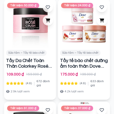
Tiết kiệm 50.000 ₫
Tiết kiệm 24.000 ₫
Sữa tắm – Tẩy tế bào chết
Sữa tắm – Tẩy tế bào chết
Tẩy Da Chết Toàn
Tẩy tế bào chết dưỡng
Thân Colorkey Rosé
ẩm toàn thân Dove
Rosé Crush Perfumed
280g (Bản Trung)
109.000 ₫
175.000 ₫
159.000 ₫
199.000 ₫
Brightening Body
Chính hãng
672 đánh
633 đánh
Scrub
|
|
(4.6)
(4.6)
Chính hãng
giá
giá
2.9k lượt xem
4.2k lượt xem
Tiết kiệm 91.000 ₫
Tiết kiệm 37.000 ₫