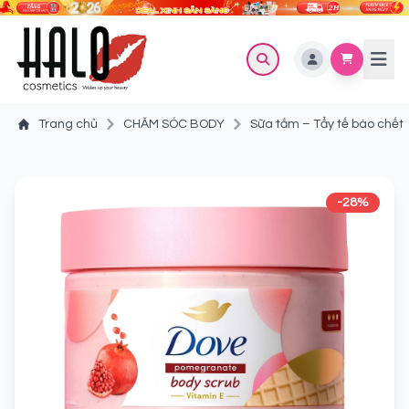
Trang chủ
CHĂM SÓC BODY
Sữa tắm – Tẩy tế bào chết
-28%