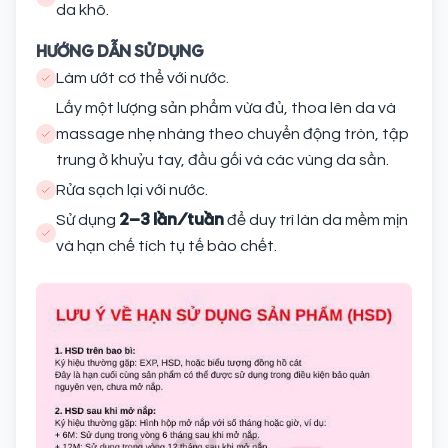
da khô.
HƯỚNG DẪN SỬ DỤNG
Làm ướt cơ thể với nước.
Lấy một lượng sản phẩm vừa đủ, thoa lên da và
massage nhẹ nhàng theo chuyển động tròn, tập
trung ở khuỷu tay, đầu gối và các vùng da sần.
Rửa sạch lại với nước.
2–3 lần/tuần
Sử dụng
để duy trì làn da mềm mịn
và hạn chế tích tụ tế bào chết.