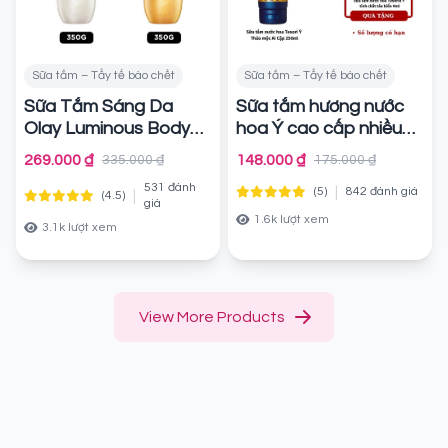
Sữa tắm – Tẩy tế bào chết
Sữa tắm – Tẩy tế bào chết
Sữa Tắm Sáng Da
Sữa tắm hương nước
Olay Luminous Body
hoa Ý cao cấp nhiều
Wash Hương Nước
mùi Tesori d'Oriente
269.000 ₫
148.000 ₫
335.000 ₫
175.000 ₫
Hoa Cao Cấp 350g
Aromatic Bath Cream
531 đánh
|
(5)
842 đánh giá
|
(4.5)
Chính hãng
Chính hãng
giá
1.6k lượt xem
3.1k lượt xem
View More Products