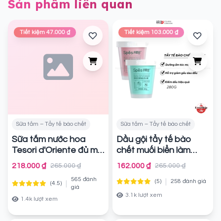
Sản phẩm liên quan
Tiết kiệm 47.000 ₫
Tiết kiệm 103.000 ₫
Sữa tắm – Tẩy tế bào chết
Sữa tắm – Tẩy tế bào chết
Sữa tắm nước hoa
Dầu gội tẩy tế bào
Tesori d'Oriente đủ mùi
chết muối biển làm
sạch sâu, hỗ trợ Giảm
Chính hãng
218.000 ₫
162.000 ₫
265.000 ₫
265.000 ₫
Gàu, Tóc Bồng Bềnh
565 đánh
|
SPES Sea Salt Cream
(5)
258 đánh giá
|
(4.5)
giá
For Scalp 280g
3.1k lượt xem
1.4k lượt xem
Chính hãng