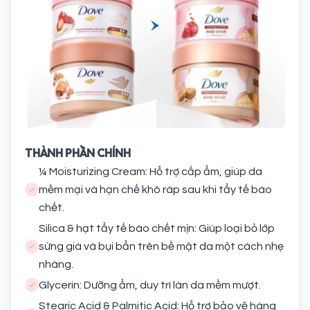
THÀNH PHẦN CHÍNH
¼ Moisturizing Cream: Hỗ trợ cấp ẩm, giúp da
mềm mại và hạn chế khô ráp sau khi tẩy tế bào
chết.
Silica & hạt tẩy tế bào chết mịn: Giúp loại bỏ lớp
sừng già và bụi bẩn trên bề mặt da một cách nhẹ
nhàng.
Glycerin: Dưỡng ẩm, duy trì làn da mềm mượt.
Stearic Acid & Palmitic Acid: Hỗ trợ bảo vệ hàng