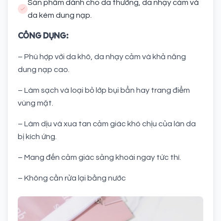
Sản phẩm dành cho da thường, da nhạy cảm và
da kém dung nạp.
CÔNG DỤNG:
– Phù hợp với da khô, da nhạy cảm và khả năng
dung nạp cao.
– Làm sạch và loại bỏ lớp bụi bẩn hay trang điểm
vùng mặt.
– Làm dịu và xua tan cảm giác khó chịu của làn da
bị kích ứng.
– Mang đến cảm giác sảng khoái ngay tức thì.
– Không cần rửa lại bằng nước