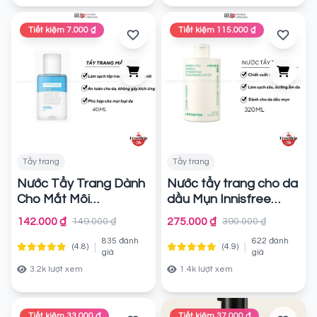
Tiết kiệm 7.000 ₫
Tiết kiệm 115.000 ₫
Tẩy trang
Tẩy trang
Nước Tẩy Trang Dành
Nước tẩy trang cho da
Cho Mắt Môi
dầu Mụn Innisfree
Maybelline Eye & Lip
Green Tea Amino
142.000 ₫
275.000 ₫
149.000 ₫
390.000 ₫
Makeup Remover
Hydrating Cleansing
835 đánh
622 đánh
Water 320ml
|
|
(4.8)
(4.9)
Chính hãng
Chính
giá
giá
hãng
3.2k lượt xem
1.4k lượt xem
Tiết kiệm 33.000 ₫
Tiết kiệm 37.000 ₫