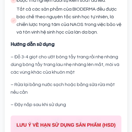
Được thử nghiệm dưới sự kiểm soát da liễu.
Tất cả các sản phẩm của BIODERMA đều được
bào chế theo nguyên tắc sinh học tự nhiên, là
chiến lược trọng tâm của NAOS trong việc bảo vệ
và tôn vinh hệ sinh học của làn da bạn.
Hướng dẫn sử dụng
– Đổ 3-4 giọt cho ướt bông tẩy trang rồi nhẹ nhàng
dùng bông tẩy trang lau nhẹ nhàng lên mắt, môi và
các vùng khác của khuôn mặt
– Rửa lại bằng nước sạch hoặc bằng sữa rửa mặt
nếu cần
– Đậy nắp sau khi sử dụng