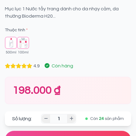
Mục lục 1 Nước tẩy trang dành cho da nhạy cảm, da
thường Bioderma H20...
Thuộc tính
*
500ml
100ml
4.9
Còn hàng
198.000 ₫
Số lượng:
Còn
24
sản phẩm