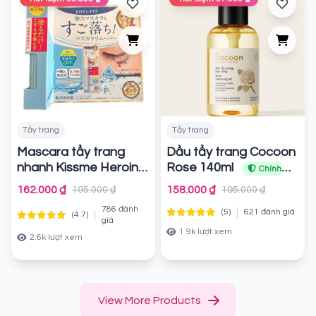
Tẩy trang
Tẩy trang
Mascara tẩy trang
Dầu tẩy trang Cocoon
nhanh Kissme Heroine
Rose 140ml
Chính
Make Speedy
hãng
162.000 ₫
158.000 ₫
195.000 ₫
195.000 ₫
Mascara Remover
786 đánh
|
(5)
621 đánh giá
|
(4.7)
Chính hãng
giá
1.9k lượt xem
2.6k lượt xem
View More Products