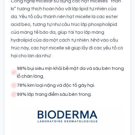
Công nghệ micellar sử dụng các hạt micelles “thần
kì” tương thích hoàn hảo với lớp lipid tự nhiên của
da. Yếu tố cấu thành nên hạt micelle là các ester
acid béo, tương tự như cấu trúc lớp phospholipid
của màng tế bào da, giúp tái tạo lớp màng
hydrolipid của da một cách tự nhiên. Nhờ vào cấu
trúc này, các hạt micelle sẽ giúp lấy đi các yếu tố có
hại cho làn da như:
98% bụi siêu mịn khỏi bề mặt da và sâu bên trong
lỗ chân lông.
78% kim loại nặng và độc tố gây hại.
99% lớp trang điểm sâu bên trong.