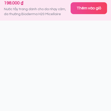
198.000 ₫
Thêm vào giỏ
Nước tẩy trang dành cho da nhạy cảm,
da thường Bioderma H20 Micellaire
Đăng ký nhận thông tin ưu đãi
Là người đầu tiên nhận được thông tin về sản phẩm mới,
khuyến mãi đặc biệt và tips làm đẹp từ chuyên gia