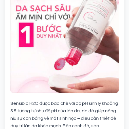
Sensibio H2O được bào chế với độ pH sinh lý khoảng
5.5 tương tự như độ pH của làn da, do đó giúp nâng
niu sự cân bằng về mặt sinh học – điều cần thiết để
duy trì làn da khỏe mạnh. Bên cạnh đó, sản