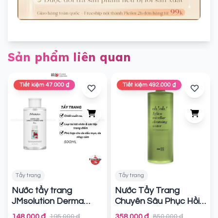
Sản phẩm liên quan
Tiết kiệm 47.000 ₫
Tiết kiệm 492.000 ₫
Tẩy trang
Tẩy trang
Nước tẩy trang
Nước Tẩy Trang
JMsolution Derma
Chuyên Sâu Phục Hồi
Care Centella
Màng Lipid oh!oh!
148.000 ₫
358.000 ₫
195.000 ₫
850.000 ₫