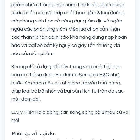
phẩm chứa thành phần nước tinh khiết, đạt chuẩn
dược phẩm và một hợp chất bao gồm 3 loại đường
mô phỏng sinh học có công dụng làm dịu và ngăn
ngừa các phản ứng viêm. Việc lựa chọn cẩn thận
các thành phần đảm bảo khả năng dung nạp hoàn
hảo và loại bỏ bất kỳ nguy cơ gây tổn thương da
nào của sản phẩm.
Không chỉ sử dụng để tẩy trang vào buổi tối, bạn
còn có thể sử dụng Bioderma Sensibio H2O như
bước làm sạch sâu dịu nhẹ cho da vào buổi sáng,
giúp loại bỏ bã nhờn và bụi bẩn tích tụ trên da sau
một đêm dài.
Lưu ý: Hiện Halo đang bán song song cả 2 mẫu cũ và
mới.
Phù hợp với loại da :