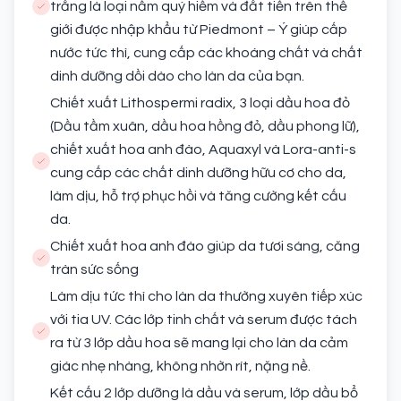
trắng là loại nấm quý hiếm và đắt tiền trên thế
giới được nhập khẩu từ Piedmont – Ý giúp cấp
nước tức thì, cung cấp các khoáng chất và chất
dinh dưỡng dồi dào cho làn da của bạn.
Chiết xuất Lithospermi radix, 3 loại dầu hoa đỏ
(Dầu tầm xuân, dầu hoa hồng đỏ, dầu phong lữ),
chiết xuất hoa anh đào, Aquaxyl và Lora-anti-s
cung cấp các chất dinh dưỡng hữu cơ cho da,
làm dịu, hỗ trợ phục hồi và tăng cường kết cấu
da.
Chiết xuất hoa anh đào giúp da tươi sáng, căng
tràn sức sống
Làm dịu tức thì cho làn da thường xuyên tiếp xúc
với tia UV. Các lớp tinh chất và serum được tách
ra từ 3 lớp dầu hoa sẽ mang lại cho làn da cảm
giác nhẹ nhàng, không nhờn rít, nặng nề.
Kết cấu 2 lớp dưỡng là dầu và serum, lớp dầu bổ