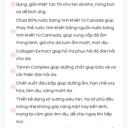
dụng, giải nhiệt tức thì cho làn da khô, nóng bức
và dễ kích ứng.
Chứa 80% nước băng tinh khiết từ Canada giúp
thay thế nước tinh khiết bằng nguồn nước băng
tinh khiết từ Cannada, giúp cung cấp độ ẩm
trong lành, giữ cho da luôn ẩm mượt, mát dịu.
Collagen Extract giúp hỗ trợ phục hồi độ đàn hồi
cho da
Tannin Complex giúp dưỡng chất giúp bảo vệ và
cải thiện đàn hồi da.
Chiết xuất đậu bắp giúp dưỡng ẩm, hạn chế oxy
hóa, làm dịu, căng mướt da.
Thiết kế dạng xịt sương siêu mịn, tia xịt phủ đều
mỏng nhẹ không gây nặng mặt hay bết dính,
mang lại cảm giác êm dịu, dễ chịu ngay khi tiếp
xúc.