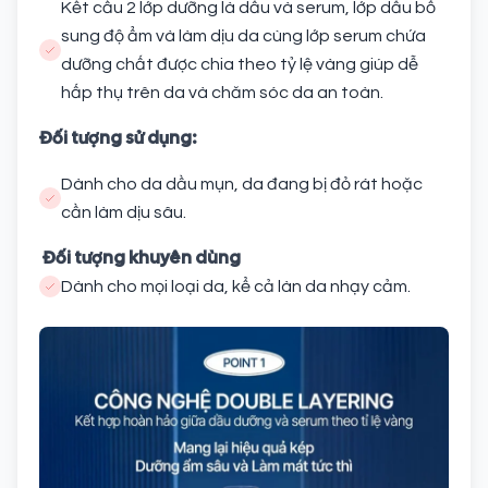
Kết cấu 2 lớp dưỡng là dầu và serum, lớp dầu bổ
sung độ ẩm và làm dịu da cùng lớp serum chứa
dưỡng chất được chia theo tỷ lệ vàng giúp dễ
hấp thụ trên da và chăm sóc da an toàn.
Đối tượng sử dụng:
Dành cho da dầu mụn, da đang bị đỏ rát hoặc
cần làm dịu sâu.
Đối tượng khuyên dùng
Dành cho mọi loại da, kể cả làn da nhạy cảm.