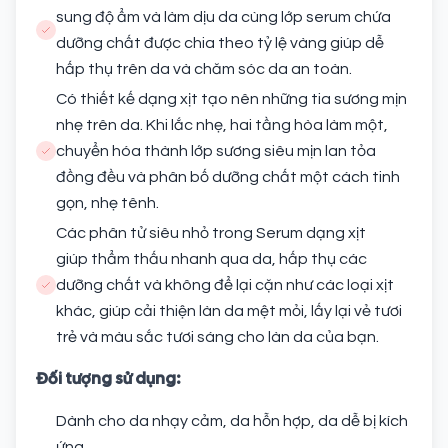
sung độ ẩm và làm dịu da cùng lớp serum chứa
dưỡng chất được chia theo tỷ lệ vàng giúp dễ
hấp thụ trên da và chăm sóc da an toàn.
Có thiết kế dạng xịt tạo nên những tia sương mịn
nhẹ trên da. Khi lắc nhẹ, hai tầng hòa làm một,
chuyển hóa thành lớp sương siêu mịn lan tỏa
đồng đều và phân bố dưỡng chất một cách tinh
gọn, nhẹ tênh.
Các phân tử siêu nhỏ trong Serum dạng xịt
giúp thẩm thấu nhanh qua da, hấp thụ các
dưỡng chất và không để lại cặn như các loại xịt
khác, giúp cải thiện làn da mệt mỏi, lấy lại vẻ tươi
trẻ và màu sắc tươi sáng cho làn da của bạn.
Đối tượng sử dụng:
Dành cho da nhạy cảm, da hỗn hợp, da dễ bị kích
ứng