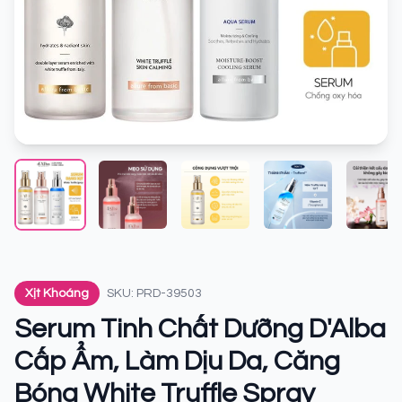
Xịt Khoáng
SKU: PRD-39503
Serum Tinh Chất Dưỡng D'Alba
Cấp Ẩm, Làm Dịu Da, Căng
Bóng White Truffle Spray