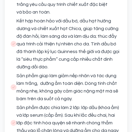
trắng yêu cầu quy trình chiết xuất đặc biệt
và bảo an toàn.
Kết hợp hoàn hảo với dầu bơ, dầu hạt hướng
dương và chiết xuất hạt Chica, giúp tăng cường
độ đàn hồi, làm sáng da và làm dịu da; thúc đẩy
quá trình cải thiện tự nhiên cho da. Tinh dầu bơ
đã thành lập kỷ lục Guinness thế giới và được gọi
là “siêu thực phẩm” cung cấp nhiều chất dinh
dưỡng dồi dào.
Sản phẩm giúp làm giảm nếp nhăn và tác dụng
làm trắng, dưỡng ẩm toàn diện. Dòng tinh chất
mỏng nhẹ, không gây cảm giác nặng mặt mà sẽ
bám trên da suốt cả ngày.
Sản phẩm được chia làm 2 lớp: lớp dầu (khóa ẩm)
và lớp serum (cấp ẩm). Sau khi lắc đều chai, hai
lớp đặc tính hòa quyện sẽ nhanh chóng thẩm
thấu vào lỗ chân lông và dưỡng ẩm cho da ngay