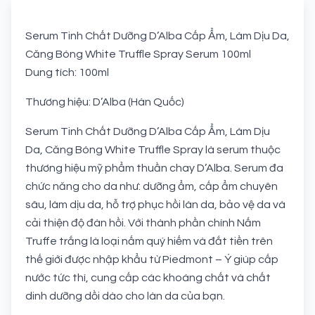
Serum Tinh Chất Dưỡng D’Alba Cấp Ẩm, Làm Dịu Da,
Căng Bóng White Truffle Spray Serum 100ml
Dung tích: 100ml
Thương hiệu: D’Alba (Hàn Quốc)
Serum Tinh Chất Dưỡng D’Alba Cấp Ẩm, Làm Dịu
Da, Căng Bóng White Truffle Spray là serum thuộc
thương hiệu mỹ phẩm thuần chay D’Alba. Serum đa
chức năng cho da như: dưỡng ẩm, cấp ẩm chuyên
sâu, làm dịu da, hỗ trợ phục hồi làn da, bảo vệ da và
cải thiện độ đàn hồi. Với thành phần chính Nấm
Truffe trắng là loại nấm quý hiếm và đắt tiền trên
thế giới được nhập khẩu từ Piedmont – Ý giúp cấp
nước tức thì, cung cấp các khoáng chất và chất
dinh dưỡng dồi dào cho làn da của bạn.