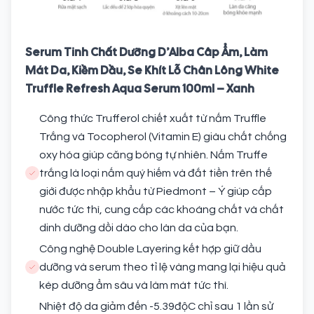
Serum Tinh Chất Dưỡng D’Alba Câp Ẩm, Làm
Mát Da, Kiềm Dầu, Se Khít Lỗ Chân Lông White
Truffle Refresh Aqua Serum 100ml – Xanh
Công thức Trufferol chiết xuất từ nấm Truffle
Trắng và Tocopherol (Vitamin E) giàu chất chống
oxy hóa giúp căng bóng tự nhiên. Nấm Truffe
trắng là loại nấm quý hiếm và đắt tiền trên thế
giới được nhập khẩu từ Piedmont – Ý giúp cấp
nước tức thì, cung cấp các khoáng chất và chất
dinh dưỡng dồi dào cho làn da của bạn.
Công nghệ Double Layering kết hợp giữ dầu
dưỡng và serum theo tỉ lệ vàng mang lại hiệu quả
kép dưỡng ẩm sâu và làm mát tức thì.
Nhiệt độ da giảm đến -5.39độC chỉ sau 1 lần sử