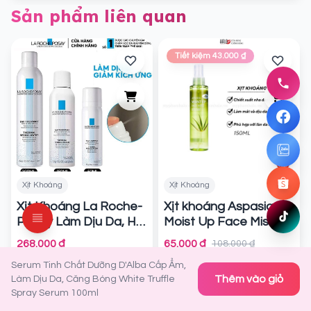
Sản phẩm liên quan
Tiết kiệm 43.000 ₫
096837
Gọi nga
Facebo
Chat ng
Zalo
Chat ng
Shopee
Xịt Khoáng
Xịt Khoáng
Mua ng
Xịt Khoáng La Roche-
Xịt khoáng Aspasia
TikTok
Posay Làm Dịu Da, Hỗ
Moist Up Face Mist
Xem ng
Trợ Giảm Kích Ứng
Chính hãng
268.000 ₫
65.000 ₫
108.000 ₫
Thermal Spring Water
190 đánh
|
Serum Tinh Chất Dưỡng D'Alba Cấp Ẩm,
Sensitive Skin
(5)
845 đánh giá
|
(4.7)
Chính
giá
Thêm vào giỏ
Làm Dịu Da, Căng Bóng White Truffle
hãng
1.7k lượt xem
3.7k lượt xem
Spray Serum 100ml