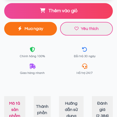
Thêm vào giỏ
Mua ngay
Yêu thích
Chính hãng 100%
Đổi trả 30 ngày
Giao hàng nhanh
Hỗ trợ 24/7
Mô tả
Hướng
Đánh
Thành
sản
dẫn sử
giá
phần
phẩm
dụng
(2,384)