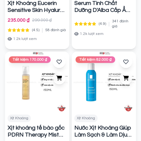
Xịt Khoáng Eucerin
Serum Tinh Chất
Sensitive Skin Hyaluron
Dưỡng D'Alba Cấp Ẩm,
Mist Spray
Làm Dịu Da, Căng
Chính hãng
235.000 ₫
299.000 ₫
341 đánh
Bóng White Truffle
|
(4.9)
giá
|
(4.5)
58 đánh giá
Spray Serum 100ml
1.2k lượt xem
Chính hãng
1.2k lượt xem
Tiết kiệm 170.000 ₫
Tiết kiệm 82.000 ₫
Xịt Khoáng
Xịt Khoáng
Xịt khoáng tế bào gốc
Nước Xịt Khoáng Giúp
PDRN Therapy Mist
Làm Sạch & Làm Dịu