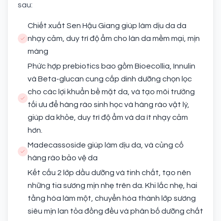
sau:
Chiết xuất Sen Hậu Giang giúp làm dịu da da
nhạy cảm, duy trì độ ẩm cho làn da mềm mại, mịn
màng
Phức hợp prebiotics bao gồm Bioecollia, Innulin
và Beta-glucan cung cấp dinh dưỡng chọn lọc
cho các lợi khuẩn bề mặt da, và tạo môi trường
tối ưu để hàng rào sinh học và hàng rào vật lý,
giúp da khỏe, duy trì độ ẩm và da ít nhạy cảm
hơn.
Madecassoside giúp làm dịu da, và củng cố
hàng rào bảo vệ da
Kết cấu 2 lớp dầu dưỡng và tinh chất, tạo nên
những tia sương mịn nhẹ trên da. Khi lắc nhẹ, hai
tầng hòa làm một, chuyển hóa thành lớp sương
siêu mịn lan tỏa đồng đều và phân bố dưỡng chất