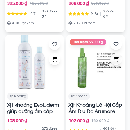
Kyung lab
Da La Roche-Posay
Chính hãng
325.000 ₫
268.000 ₫
495.000 ₫
350.000 ₫
Serozinc
Chính hãng
380 đánh
252 đánh
|
|
(4.7)
(4.6)
giá
giá
4.9k lượt xem
2.1k lượt xem
Tiết kiệm 58.000 ₫
Xịt Khoáng
Xịt Khoáng
Xịt khoáng Evoluderm
Xịt Khoáng Lô Hội Cấp
giúp dưỡng ẩm cấp
Ẩm Dịu Da Arumore
nước và làm dịu làn da
Aloe Vera Soothing
108.000 ₫
102.000 ₫
160.000 ₫
Mist
Chính hãng
Chính hãng
272 đánh
605 đánh