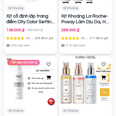
Xịt Khoáng
Xịt Khoáng
Xịt cố định lớp trang
Xịt Khoáng La Roche-
điểm City Color Setting
Posay Làm Dịu Da, Hỗ
Spray
Trợ Giảm Kích Ứng
Chính hãng
139.000 ₫
268.000 ₫
180.000 ₫
Thermal Spring Water
|
|
(5)
208 đánh giá
Sensitive Skin
(5)
317 đánh giá
Chính
hãng
4.8k lượt xem
2.7k lượt xem
Tiết kiệm 64.000 ₫
Xịt Khoáng
Xịt Khoáng