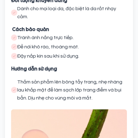
Đối tượng khuyên dùng
Dành cho mọi loại da, đặc biệt là da rất nhạy
cảm.
Cách bảo quản
Tránh ánh nắng trực tiếp.
Để nơi khô ráo, thoáng mát.
Đậy nắp kín sau khi sử dụng.
Hướng dẫn sử dụng
Thấm sản phẩm lên bông tẩy trang, nhẹ nhàng
lau khắp mặt để làm sạch lớp trang điểm và bụi
bẩn. Dịu nhẹ cho vùng môi và mắt.