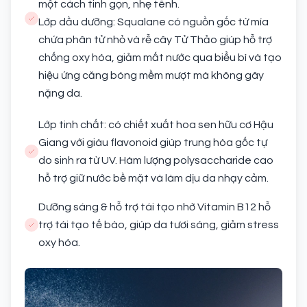
một cách tinh gọn, nhẹ tênh.
Lớp dầu dưỡng: Squalane có nguồn gốc từ mía
chứa phân tử nhỏ và rễ cây Tử Thảo giúp hỗ trợ
chống oxy hóa, giảm mất nước qua biểu bì và tạo
hiệu ứng căng bóng mềm mượt mà không gây
nặng da.
Lớp tinh chất: có chiết xuất hoa sen hữu cơ Hậu
Giang với giàu flavonoid giúp trung hòa gốc tự
do sinh ra từ UV. Hàm lượng polysaccharide cao
hỗ trợ giữ nước bề mặt và làm dịu da nhạy cảm.
Dưỡng sáng & hỗ trợ tái tạo nhờ Vitamin B12 hỗ
trợ tái tạo tế bào, giúp da tươi sáng, giảm stress
oxy hóa.​​​​​​